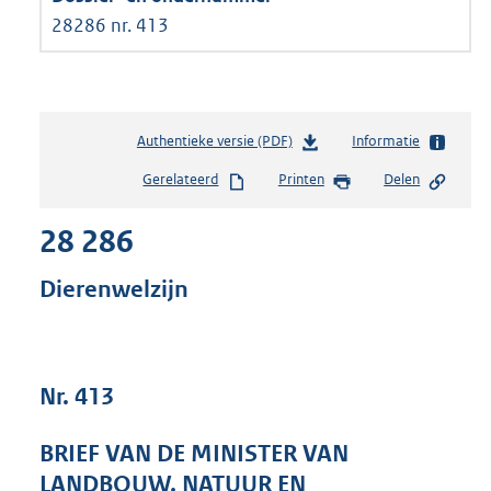
28286 nr. 413
Authentieke versie (PDF)
b
Informatie
e
Gerelateerd
Printen
Delen
s
t
28 286
a
n
d
Dierenwelzijn
s
g
r
o
Nr. 413
o
t
t
BRIEF VAN DE MINISTER VAN
e
LANDBOUW, NATUUR EN
: