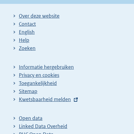
Over deze website
Contact
English
Help
Zoeken
Informatie hergebruiken
Privacy en cookies
Toegankelijkheid
Sitemap
E
Kwetsbaarheid melden
x
t
Open data
e
Linked Data Overheid
r