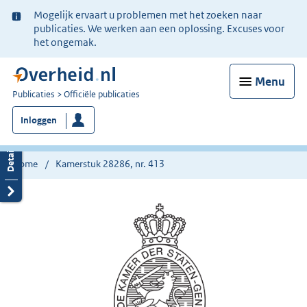
Ter
Mogelijk ervaart u problemen met het zoeken naar
informatie:
publicaties. We werken aan een oplossing. Excuses voor
het ongemak.
Menu
U
Publicaties
Officiële publicaties
bent
Inloggen
nu
hier:
Home
Kamerstuk 28286, nr. 413