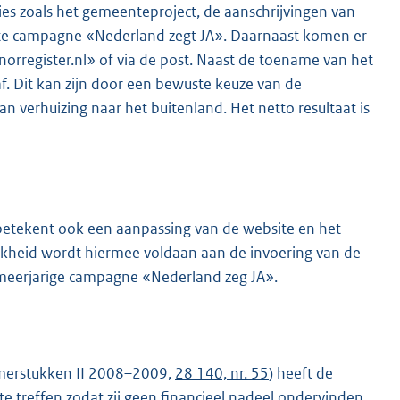
cties zoals het gemeenteproject, de aanschrijvingen van
arte campagne «Nederland zegt JA». Daarnaast komen er
orregister.nl» of via de post. Naast de toename van het
af. Dit kan zijn door een bewuste keuze van de
an verhuizing naar het buitenland. Het netto resultaat is
t betekent ook een aanpassing van de website en het
ijkheid wordt hiermee voldaan aan de invoering van de
de meerjarige campagne «Nederland zeg JA».
amerstukken II 2008–2009,
28 140, nr. 55
) heeft de
e treffen zodat zij geen financieel nadeel ondervinden