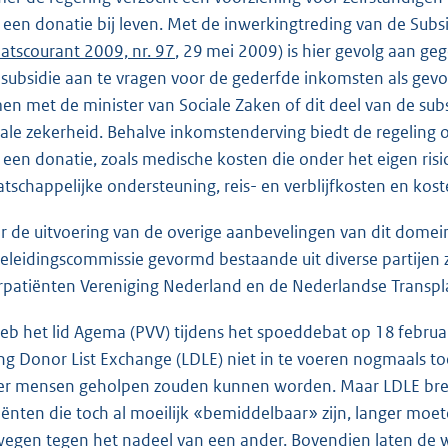
 een donatie bij leven. Met de inwerkingtreding van de Subsi
atscourant 2009, nr. 97
, 29 mei 2009) is hier gevolg aan ge
subsidie aan te vragen voor de gederfde inkomsten als gevo
en met de minister van Sociale Zaken of dit deel van de subs
iale zekerheid. Behalve inkomstenderving biedt de regeling 
 een donatie, zoals medische kosten die onder het eigen risi
tschappelijke ondersteuning, reis- en verblijfkosten en kos
r de uitvoering van de overige aanbevelingen van dit domei
eleidingscommissie gevormd bestaande uit diverse partijen z
rpatiënten Vereniging Nederland en de Nederlandse Transpla
heb het lid Agema (PVV) tijdens het spoeddebat op 18 febr
ing Donor List Exchange (LDLE) niet in te voeren nogmaals to
r mensen geholpen zouden kunnen worden. Maar LDLE breng
iënten die toch al moeilijk «bemiddelbaar» zijn, langer moe
egen tegen het nadeel van een ander. Bovendien laten de wet