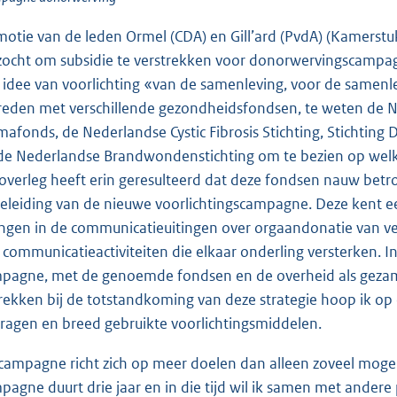
 motie van de leden Ormel (CDA) en Gill’ard (PvdA) (Kamers
zocht om subsidie te verstrekken voor donorwervingscampagn
 idee van voorlichting «van de samenleving, voor de samenle
reden met verschillende gezondheidsfondsen, te weten de Nie
mafonds, de Nederlandse Cystic Fibrosis Stichting, Stichtin
de Nederlandse Brandwondenstichting om te bezien op welke 
 overleg heeft erin geresulteerd dat deze fondsen nauw betro
eleiding van de nieuwe voorlichtingscampagne. Deze kent 
ngen in de communicatieuitingen over orgaandonatie van ver
 communicatieactiviteiten die elkaar onderling versterken. I
pagne, met de genoemde fondsen en de overheid als gezam
rekken bij de totstandkoming van deze strategie hoop ik 
ragen en breed gebruikte voorlichtingsmiddelen.
campagne richt zich op meer doelen dan alleen zoveel mogelij
pagne duurt drie jaar en in die tijd wil ik samen met ander