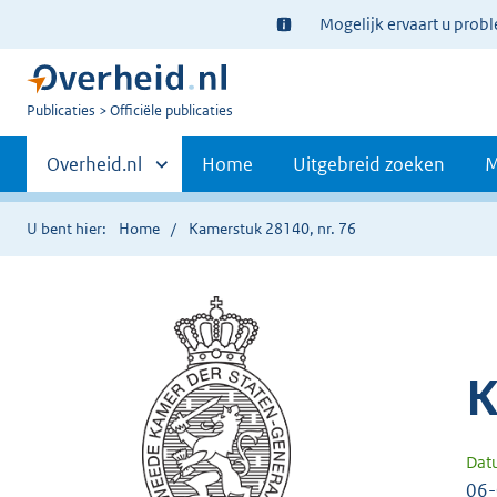
Ter
Mogelijk ervaart u prob
informatie:
U
Publicaties
Officiële publicaties
bent
Primaire
nu
Andere
Overheid.nl
Home
Uitgebreid zoeken
M
hier:
sites
navigatie
binnen
U bent hier:
Home
Kamerstuk 28140, nr. 76
K
Dat
06