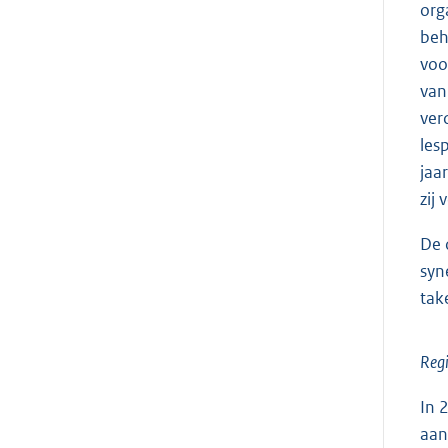
org
beh
voo
van
ver
les
jaa
zij
De 
syn
tak
Regi
In 
aan