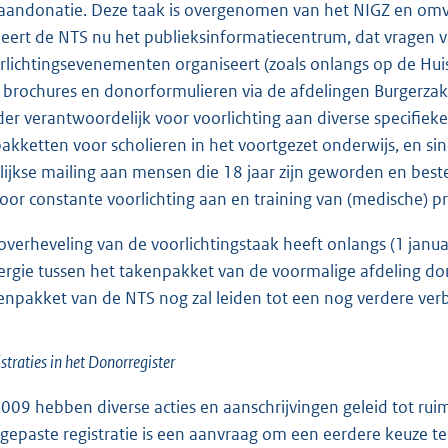
aandonatie. Deze taak is overgenomen van het NIGZ en omvat 
eert de NTS nu het publieksinformatiecentrum, dat vragen 
rlichtingsevenementen organiseert (zoals onlangs op de Huis
 brochures en donorformulieren via de afdelingen Burgerza
der verantwoordelijk voor voorlichting aan diverse specifie
pakketten voor scholieren in het voortgezet onderwijs, en sin
rlijkse mailing aan mensen die 18 jaar zijn geworden en best
 voor constante voorlichting aan en training van (medische) pr
overheveling van de voorlichtingstaak heeft onlangs (1 janu
ergie tussen het takenpakket van de voormalige afdeling do
enpakket van de NTS nog zal leiden tot een nog verdere verb
straties in het Donorregister
2009 hebben diverse acties en aanschrijvingen geleid tot ru
gepaste registratie is een aanvraag om een eerdere keuze t