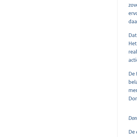
zov
erv
daa
Dat
Het
rea
act
De 
bel
men
Don
Dono
De 