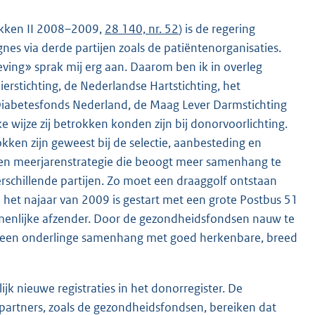
tukken II 2008–2009,
28 140, nr. 52
) is de regering
es via derde partijen zoals de patiëntenorganisaties.
ving» sprak mij erg aan. Daarom ben ik in overleg
rstichting, de Nederlandse Hartstichting, het
g Diabetesfonds Nederland, de Maag Lever Darmstichting
wijze zij betrokken konden zijn bij donorvoorlichting.
kken zijn geweest bij de selectie, aanbesteding en
een meerjarenstrategie die beoogt meer samenhang te
schillende partijen. Zo moet een draaggolf ontstaan
n het najaar van 2009 is gestart met een grote Postbus 51
enlijke afzender. Door de gezondheidsfondsen nauw te
op een onderlinge samenhang met goed herkenbare, breed
k nieuwe registraties in het donorregister. De
e partners, zoals de gezondheidsfondsen, bereiken dat