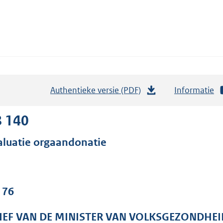
Authentieke versie (PDF)
b
Informatie
e
s
8 140
t
aluatie orgaandonatie
a
n
d
s
 76
g
r
IEF VAN DE MINISTER VAN VOLKSGEZONDHEI