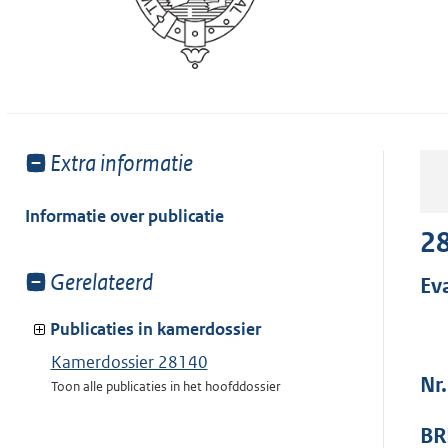
Toon
Extra informatie
meer
van:
Informatie over publicatie
2
Toon
Gerelateerd
Ev
meer
van:
Publicaties in kamerdossier
Kamerdossier 28140
Nr.
Toon alle publicaties in het hoofddossier
BR