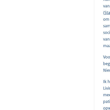
van
(
Sta
om 
sam
soc
van
maa
Voo
beg
Nie
Ik 
Liv
mee
pat
opw