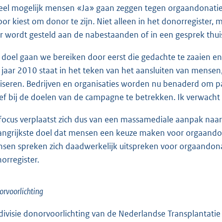
eel mogelijk mensen «Ja» gaan zeggen tegen orgaandonatie
oor kiest om donor te zijn. Niet alleen in het donorregister
r wordt gesteld aan de nabestaanden of in een gesprek thui
 doel gaan we bereiken door eerst die gedachte te zaaien 
 jaar 2010 staat in het teken van het aansluiten van mensen
liseren. Bedrijven en organisaties worden nu benaderd om 
ief bij de doelen van de campagne te betrekken. Ik verwacht d
focus verplaatst zich dus van een massamediale aanpak naar
angrijkste doel dat mensen een keuze maken voor orgaandona
sen spreken zich daadwerkelijk uitspreken voor orgaandonat
orregister.
rvoorlichting
divisie donorvoorlichting van de Nederlandse Transplantatie S