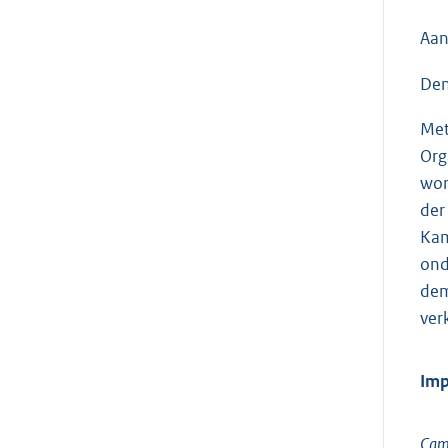
Aan
Den
Met
Org
wor
der
Kam
ond
dem
ver
Imp
Cam