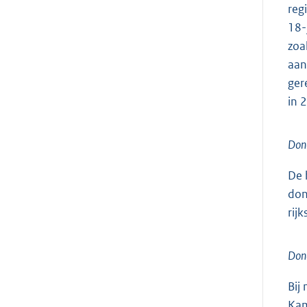
reg
18-
zoa
aan
ger
in 
Don
De 
don
rij
Dona
Bij
Kam