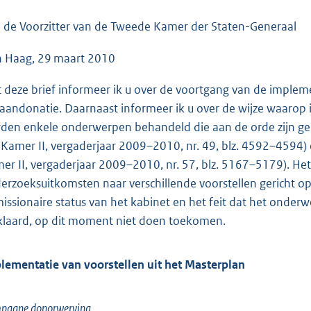
o
o
 de Voorzitter van de Tweede Kamer der Staten-Generaal
t
 Haag, 29 maart 2010
t
e
 deze brief informeer ik u over de voortgang van de impleme
:
aandonatie. Daarnaast informeer ik u over de wijze waarop i
5
den enkele onderwerpen behandeld die aan de orde zijn g
8
 Kamer II, vergaderjaar 2009–2010, nr. 49, blz. 4592–4594
K
er II, vergaderjaar 2009–2010, nr. 57, blz. 5167–5179). He
b
erzoeksuitkomsten naar verschillende voorstellen gericht o
issionaire status van het kabinet en het feit dat het onder
klaard, op dit moment niet doen toekomen.
lementatie van voorstellen uit het Masterplan
pagne donorwerving