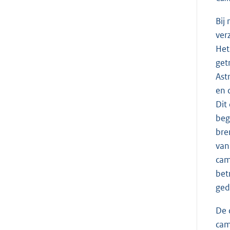
Bij
ver
Het
get
Ast
en 
Dit
beg
bre
van
cam
bet
ged
De 
cam