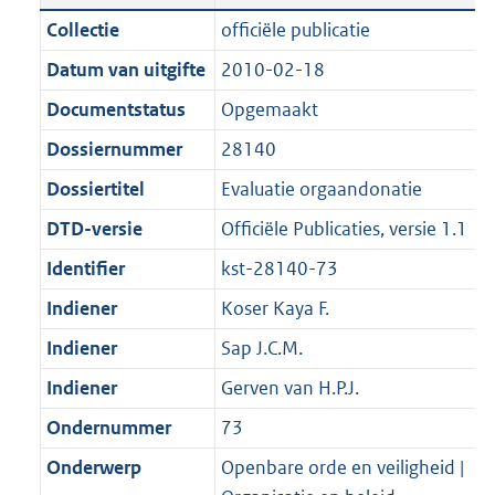
n
a
t
a
c
:
e
t
Collectie
officiële publicatie
d
n
i
t
a
1
:
e
Datum van uitgifte
2010-02-18
s
d
e
i
t
2
3
:
g
s
Documentstatus
Opgemaakt
i
e
i
K
K
1
r
g
n
i
e
b
b
K
Dossiernummer
28140
o
r
f
n
i
b
Dossiertitel
Evaluatie orgaandonatie
o
o
o
f
n
t
o
DTD-versie
Officiële Publicaties, versie 1.1
r
o
f
t
t
m
r
o
Identifier
kst-28140-73
e
t
a
m
r
Indiener
Koser Kaya F.
:
e
a
a
m
2
:
Indiener
Sap J.C.M.
t
a
a
K
2
t
a
Indiener
Gerven van H.P.J.
b
K
t
Ondernummer
73
b
Onderwerp
Openbare orde en veiligheid |