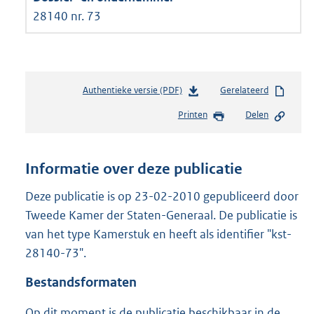
28140 nr. 73
Authentieke versie (PDF)
b
Gerelateerd
e
Printen
Delen
s
t
a
n
Informatie over deze publicatie
d
s
Deze publicatie is op 23-02-2010 gepubliceerd door
g
Tweede Kamer der Staten-Generaal. De publicatie is
r
van het type Kamerstuk en heeft als identifier "kst-
o
28140-73".
o
t
Bestandsformaten
t
e
Op dit moment is de publicatie beschikbaar in de
: