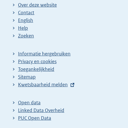
Over deze website
Contact
English
Help
Zoeken
Informatie hergebruiken
Privacy en cookies
Toegankelijkheid
Sitemap
E
Kwetsbaarheid melden
x
t
Open data
e
Linked Data Overheid
r
PUC Open Data
n