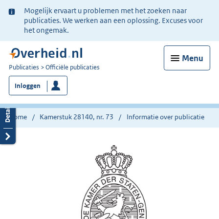
Ter
Mogelijk ervaart u problemen met het zoeken naar
informatie:
publicaties. We werken aan een oplossing. Excuses voor
het ongemak.
Menu
U
Publicaties
Officiële publicaties
bent
Inloggen
nu
hier:
Home
Kamerstuk 28140, nr. 73
Informatie over publicatie