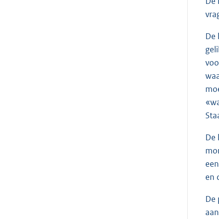
De 
vra
De 
gel
voo
waa
moe
«wa
Sta
De 
mom
een
en 
De 
aan