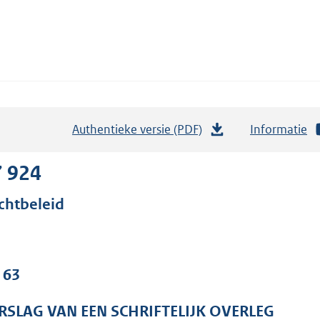
Authentieke versie (PDF)
b
Informatie
e
s
7 924
t
chtbeleid
a
n
d
s
 63
g
r
RSLAG VAN EEN SCHRIFTELIJK OVERLEG