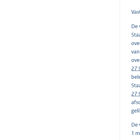
Vas
De 
Sta
ove
van
ove
27 
bel
Sta
27 
afs
gel
De 
1 m