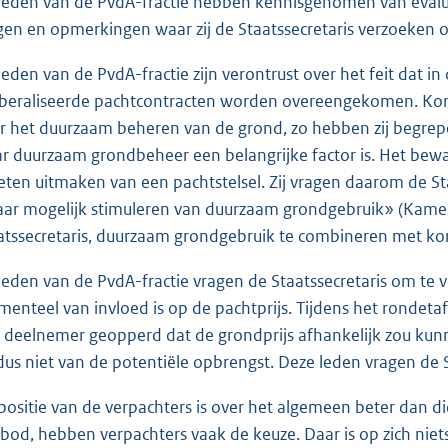
leden van de PvdA-fractie hebben kennisgenomen van evalua
gen en opmerkingen waar zij de Staatssecretaris verzoeken o
leden van de PvdA-fractie zijn verontrust over het feit dat in
iberaliseerde pachtcontracten worden overeengekomen. Kor
r het duurzaam beheren van de grond, zo hebben zij begrepe
r duurzaam grondbeheer een belangrijke factor is. Het be
ten uitmaken van een pachtstelsel. Zij vragen daarom de Staa
ar mogelijk stimuleren van duurzaam grondgebruik» (Kame
atssecretaris, duurzaam grondgebruik te combineren met ko
leden van de PvdA-fractie vragen de Staatssecretaris om te 
enteel van invloed is op de pachtprijs. Tijdens het rondet
 deelnemer geopperd dat de grondprijs afhankelijk zou kun
dus niet van de potentiële opbrengst. Deze leden vragen de St
positie van de verpachters is over het algemeen beter dan d
bod, hebben verpachters vaak de keuze. Daar is op zich nie