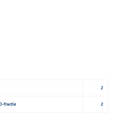
2
-fractie
2