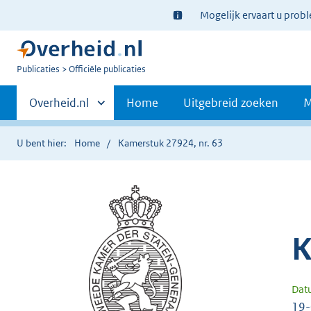
Ter
Mogelijk ervaart u prob
informatie:
U
Publicaties
Officiële publicaties
bent
Primaire
nu
Andere
Overheid.nl
Home
Uitgebreid zoeken
M
hier:
sites
navigatie
binnen
U bent hier:
Home
Kamerstuk 27924, nr. 63
K
Dat
19-