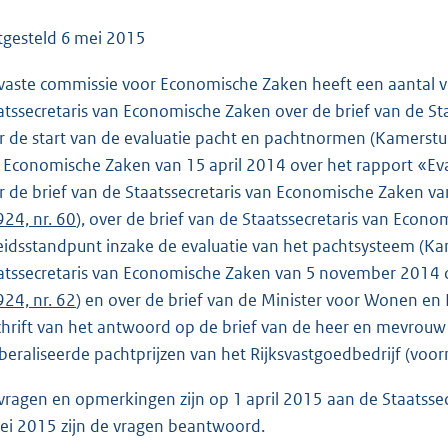
o
o
tgesteld
6 mei 2015
t
vaste commissie voor Economische Zaken heeft een aantal 
t
atssecretaris van Economische Zaken over de brief van de St
e
r de start van de evaluatie pacht en pachtnormen (Kamerst
:
 Economische Zaken van 15 april 2014 over het rapport «Ev
1
r de brief van de Staatssecretaris van Economische Zaken
7
924, nr. 60
), over de brief van de Staatssecretaris van Eco
1
eidsstandpunt inzake de evaluatie van het pachtsysteem (K
K
atssecretaris van Economische Zaken van 5 november 2014 
b
924, nr. 62
) en over de brief van de Minister voor Wonen e
chrift van het antwoord op de brief van de heer en mevrouw H. 
iberaliseerde pachtprijzen van het Rijksvastgoedbedrijf (vo
vragen en opmerkingen zijn op 1 april 2015 aan de Staatssec
ei 2015 zijn de vragen beantwoord.