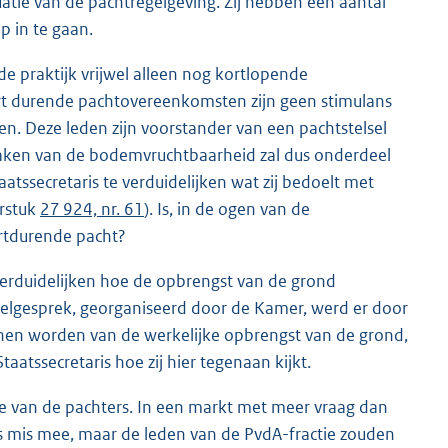
tie van de pachtregelgeving. Zij hebben een aantal
p in te gaan.
 de praktijk vrijwel alleen nog kortlopende
t durende pachtovereenkomsten zijn geen stimulans
n. Deze leden zijn voorstander van een pachtstelsel
waken van de bodemvruchtbaarheid zal dus onderdeel
tssecretaris te verduidelijken wat zij bedoelt met
rstuk
27 924, nr. 61
). Is, in de ogen van de
rtdurende pacht?
verduidelijken hoe de opbrengst van de grond
afelgesprek, georganiseerd door de Kamer, werd er door
nen worden van de werkelijke opbrengst van de grond,
aatssecretaris hoe zij hier tegenaan kijkt.
ie van de pachters. In een markt met meer vraag dan
ts mis mee, maar de leden van de PvdA-fractie zouden