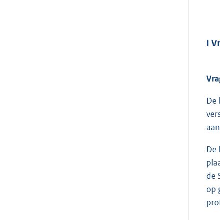
I V
Vra
De 
ver
aan
De 
pla
de 
op 
pro