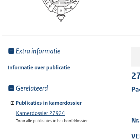
Toon
Extra informatie
meer
van:
Informatie over publicatie
2
Toon
Gerelateerd
Pa
meer
van:
Publicaties in kamerdossier
Kamerdossier 27924
Nr.
Toon alle publicaties in het hoofddossier
VE