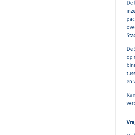
De 
inz
pac
ove
Sta
De 
op 
bin
tus
en 
Kan
ver
Vra