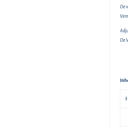
De v
Verm
Adju
De 
Inh
I