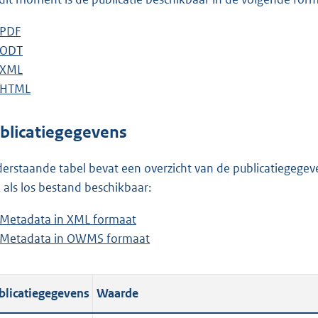
o
o
D
PDF
b
t
o
D
ODT
e
b
t
w
o
D
XML
s
e
b
e
n
w
o
D
HTML
t
s
e
b
:
l
n
w
o
a
t
s
e
3
o
l
n
w
n
a
t
s
blicatiegegevens
5
a
o
l
n
d
n
a
t
K
d
a
o
l
s
d
n
a
erstaande tabel bevat een overzicht van de publicatiegegeven
b
p
d
a
o
g
s
d
n
 als los bestand beschikbaar:
u
p
d
a
r
g
s
d
Metadata in XML formaat
b
b
u
p
d
o
r
g
s
Metadata in OWMS formaat
e
b
l
b
u
p
o
o
r
g
s
e
i
l
b
u
t
o
o
r
t
s
c
i
l
b
t
t
o
o
blicatiegegevens
Waarde
a
t
a
c
i
l
e
t
t
o
n
a