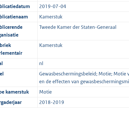
blicatiedatum
2019-07-04
blicatienaam
Kamerstuk
blicerende
Tweede Kamer der Staten-Generaal
ganisatie
briek
Kamerstuk
rlementair
al
nl
el
Gewasbeschermingsbeleid; Motie; Motie v
en de effecten van gewasbeschermingsm
pe kamerstuk
Motie
rgaderjaar
2018-2019