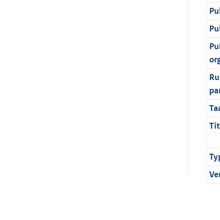
Pu
Pu
Pu
or
Ru
pa
Ta
Tit
Ty
Ve