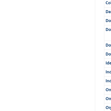
Col
Da
Do
Do
Do
Dos
Ide
In
In
On
On
Or