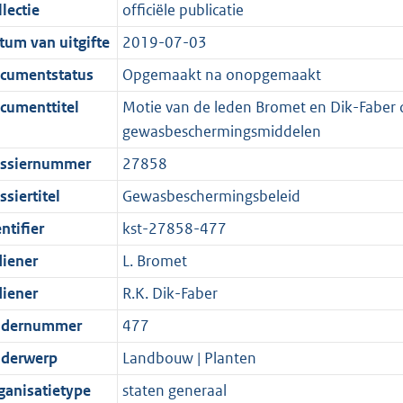
t
a
c
i
:
e
t
t
lectie
officiële publicatie
d
n
i
t
a
c
3
:
e
t
tum van uitgifte
2019-07-03
s
d
e
i
t
a
5
7
:
e
g
s
i
e
i
t
K
K
3
:
cumentstatus
Opgemaakt na onopgemaakt
r
g
n
i
e
i
b
b
K
2
cumenttitel
Motie van de leden Bromet en Dik-Faber 
o
r
f
n
i
e
b
K
gewasbeschermingsmiddelen
o
o
o
f
n
i
b
ssiernummer
27858
t
o
r
o
f
n
t
t
m
r
o
f
siertitel
Gewasbeschermingsbeleid
e
t
a
m
r
o
ntifier
kst-27858-477
:
e
a
a
m
r
diener
L. Bromet
2
:
t
a
a
m
K
2
t
a
a
diener
R.K. Dik-Faber
b
K
t
a
dernummer
477
b
t
derwerp
Landbouw | Planten
ganisatietype
staten generaal