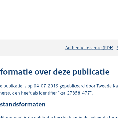
Authentieke versie (PDF)
b
e
s
t
nformatie over deze publicatie
a
n
e publicatie is op 04-07-2019 gepubliceerd door Tweede Kam
d
erstuk en heeft als identifier "kst-27858-477".
s
standsformaten
g
r
dit moment is de publicatie beschikbaar in de volgende for