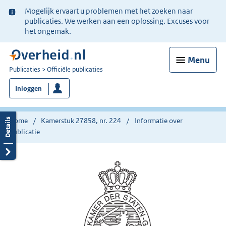
Ter
Mogelijk ervaart u problemen met het zoeken naar
informatie:
publicaties. We werken aan een oplossing. Excuses voor
het ongemak.
Menu
U
Publicaties
Officiële publicaties
bent
Inloggen
nu
hier:
Home
Kamerstuk 27858, nr. 224
Informatie over
publicatie