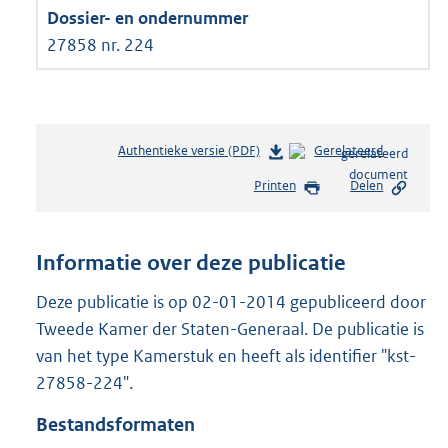
27858 nr. 224
Authentieke versie (PDF)
b
Gerelateerd
e
Printen
Delen
s
t
a
n
Informatie over deze publicatie
d
s
Deze publicatie is op 02-01-2014 gepubliceerd door
g
Tweede Kamer der Staten-Generaal. De publicatie is
r
van het type Kamerstuk en heeft als identifier "kst-
o
27858-224".
o
t
Bestandsformaten
t
e