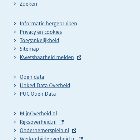
Zoeken
Informatie hergebruiken
Privacy en cookies
Toegankelijkheid
Sitemap
E
Kwetsbaarheid melden
x
t
Open data
e
Linked Data Overheid
r
PUC Open Data
n
e
MijnOverheid.nl
l
E
Rijksoverheid.nl
i
x
E
Ondernemersplein.nl
n
t
x
E
Werkenbijdeoverheid.nl