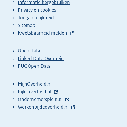
Informatie hergebruiken
Privacy en cookies
Toegankelijkheid
Sitemap
E
Kwetsbaarheid melden
x
t
Open data
e
Linked Data Overheid
r
PUC Open Data
n
e
MijnOverheid.nl
l
E
Rijksoverheid.nl
i
x
E
Ondernemersplein.nl
n
t
x
E
Werkenbijdeoverheid.nl
k
e
t
x
:
r
e
t