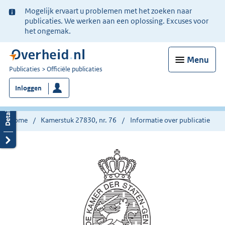
Ter
Mogelijk ervaart u problemen met het zoeken naar
informatie:
publicaties. We werken aan een oplossing. Excuses voor
het ongemak.
Menu
U
Publicaties
Officiële publicaties
bent
Inloggen
nu
hier:
Home
Kamerstuk 27830, nr. 76
Informatie over publicatie