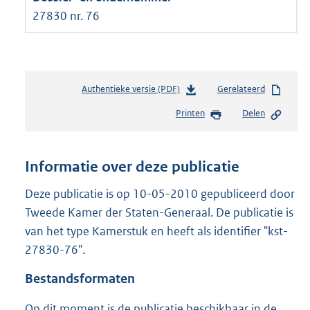
27830 nr. 76
Authentieke versie (PDF)
b
Gerelateerd
e
Printen
Delen
s
t
a
n
Informatie over deze publicatie
d
s
Deze publicatie is op 10-05-2010 gepubliceerd door
g
Tweede Kamer der Staten-Generaal. De publicatie is
r
van het type Kamerstuk en heeft als identifier "kst-
o
27830-76".
o
t
Bestandsformaten
t
e
Op dit moment is de publicatie beschikbaar in de
: