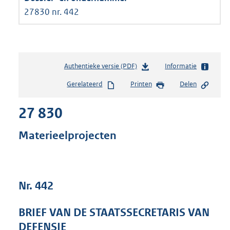
27830 nr. 442
Authentieke versie (PDF)
b
Informatie
e
Gerelateerd
Printen
Delen
s
t
27 830
a
n
d
Materieelprojecten
s
g
r
o
Nr. 442
o
t
t
BRIEF VAN DE STAATSSECRETARIS VAN
e
DEFENSIE
: