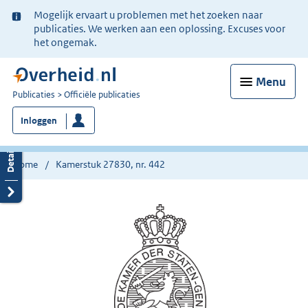
Ter
Mogelijk ervaart u problemen met het zoeken naar
informatie:
publicaties. We werken aan een oplossing. Excuses voor
het ongemak.
Menu
U
Publicaties
Officiële publicaties
bent
Inloggen
nu
hier:
Home
Kamerstuk 27830, nr. 442