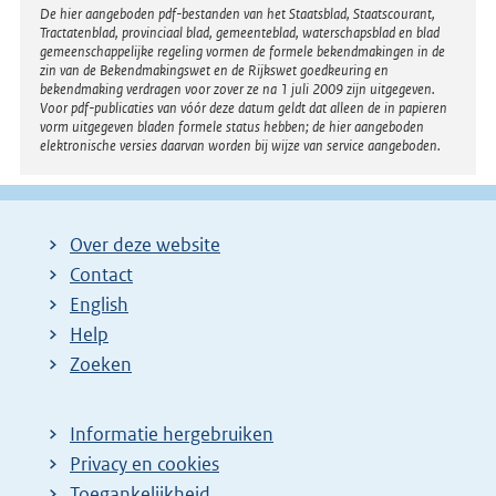
Disclaimer
De hier aangeboden pdf-bestanden van het Staatsblad, Staatscourant,
Tractatenblad, provinciaal blad, gemeenteblad, waterschapsblad en blad
gemeenschappelijke regeling vormen de formele bekendmakingen in de
zin van de Bekendmakingswet en de Rijkswet goedkeuring en
bekendmaking verdragen voor zover ze na 1 juli 2009 zijn uitgegeven.
Voor pdf-publicaties van vóór deze datum geldt dat alleen de in papieren
vorm uitgegeven bladen formele status hebben; de hier aangeboden
elektronische versies daarvan worden bij wijze van service aangeboden.
Over deze website
Contact
English
Help
Zoeken
Informatie hergebruiken
Privacy en cookies
Toegankelijkheid