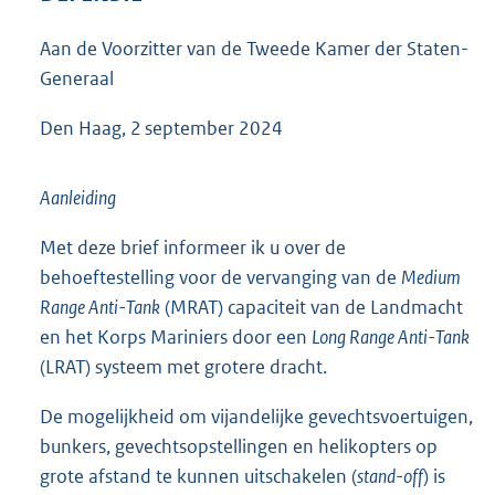
5
5
Aan de Voorzitter van de Tweede Kamer der Staten-
K
Generaal
b
Den Haag, 2 september 2024
Aanleiding
Met deze brief informeer ik u over de
behoeftestelling voor de vervanging van de
Medium
Range Anti-Tank
(MRAT) capaciteit van de Landmacht
en het Korps Mariniers door een
Long Range Anti-Tank
(LRAT) systeem met grotere dracht.
De mogelijkheid om vijandelijke gevechtsvoertuigen,
bunkers, gevechtsopstellingen en helikopters op
grote afstand te kunnen uitschakelen (
stand-off
) is