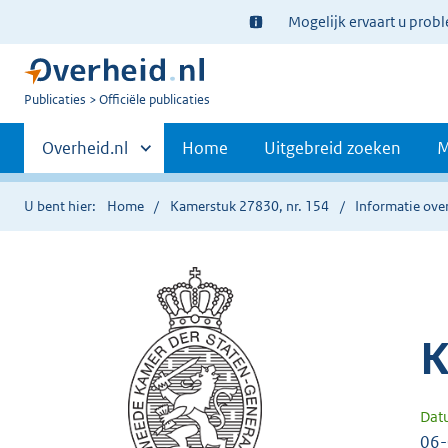
Ter
Mogelijk ervaart u prob
informatie:
U
Publicaties
Officiële publicaties
bent
Primaire
nu
Andere
Overheid.nl
Home
Uitgebreid zoeken
M
hier:
sites
navigatie
binnen
U bent hier:
Home
Kamerstuk 27830, nr. 154
Informatie over
K
Dat
06-