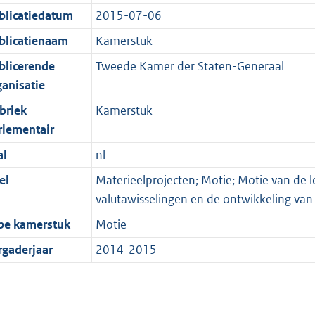
blicatiedatum
2015-07-06
blicatienaam
Kamerstuk
blicerende
Tweede Kamer der Staten-Generaal
ganisatie
briek
Kamerstuk
rlementair
al
nl
el
Materieelprojecten; Motie; Motie van de
valutawisselingen en de ontwikkeling van 
pe kamerstuk
Motie
rgaderjaar
2014-2015