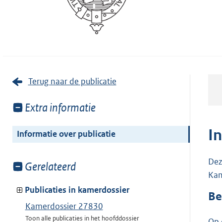
Terug naar de publicatie
Toon
Extra informatie
meer
van:
I
Informatie over publicatie
Dez
Toon
Gerelateerd
Kam
meer
van:
Publicaties in kamerdossier
Be
Kamerdossier 27830
Toon alle publicaties in het hoofddossier
Op 