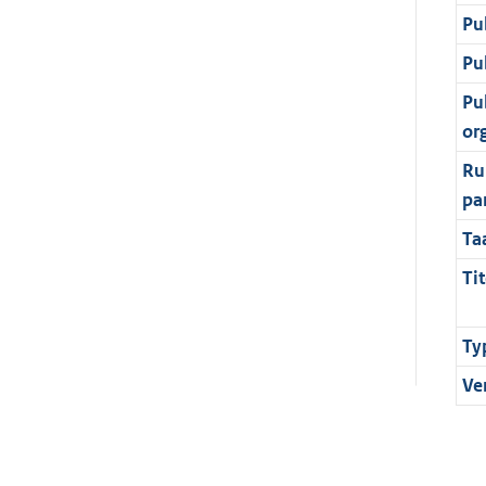
Pu
Pu
Pu
or
Ru
pa
Ta
Tit
Ty
Ve