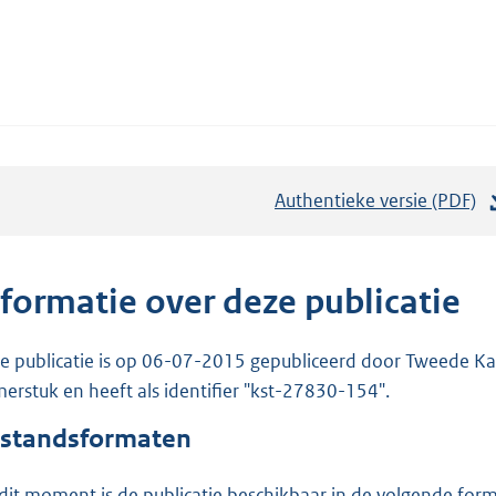
Authentieke versie (PDF)
b
e
s
t
nformatie over deze publicatie
a
n
e publicatie is op 06-07-2015 gepubliceerd door Tweede Kam
d
erstuk en heeft als identifier "kst-27830-154".
s
standsformaten
g
r
dit moment is de publicatie beschikbaar in de volgende for