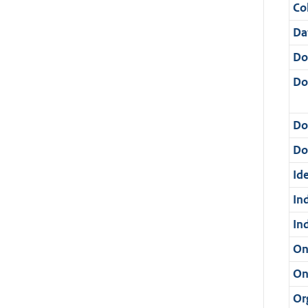
Col
Da
Do
Do
Do
Dos
Ide
In
In
On
On
Or