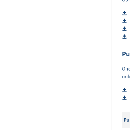
Pu
Ond
ook
Pu