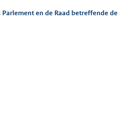
s Parlement en de Raad betreffende de
D, WELZIJN EN SPORT
et onderhandelingsmandaat van de Raad voor de
2
 een European Health Data Space Verordening (EHDS).
de Raad, het Europees Parlement en de Europese
 2024 een voorlopig politiek akkoord is bereikt op het