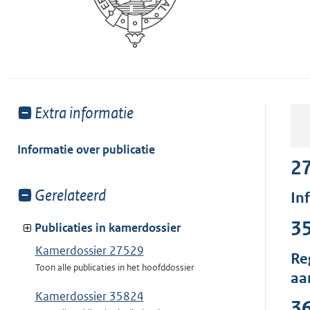
Toon
Extra informatie
meer
van:
Informatie over publicatie
2
Toon
Gerelateerd
In
meer
3
van:
Publicaties in kamerdossier
Kamerdossier 27529
Re
Toon alle publicaties in het hoofddossier
aa
Kamerdossier 35824
3