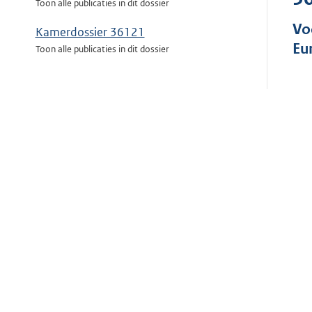
Toon alle publicaties in dit dossier
Vo
Kamerdossier 36121
Eu
Toon alle publicaties in dit dossier
AE
BR
Aan
Den
Op 
tri
Sin
Com