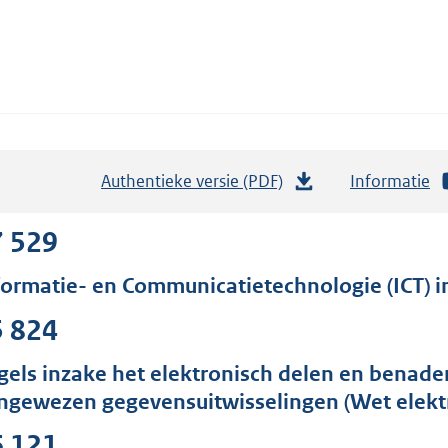
Authentieke versie (PDF)
b
Informatie
e
s
7 529
t
formatie- en Communicatietechnologie (ICT) i
a
n
5 824
d
s
gels inzake het elektronisch delen en benade
g
ngewezen gegevensuitwisselingen (Wet elektr
r
6 121