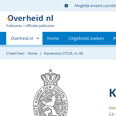
Ter
Mogelijk ervaart u prob
informatie:
U
Publicaties
Officiële publicaties
bent
Primaire
nu
Andere
Overheid.nl
Home
Uitgebreid zoeken
M
hier:
sites
navigatie
binnen
U bent hier:
Home
Kamerstuk 27529, nr. AE
K
Dat
22-