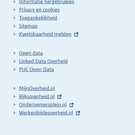
Informatie hergebruiken
Privacy en cookies
Toegankelijkheid
Sitemap
E
Kwetsbaarheid melden
x
t
Open data
e
Linked Data Overheid
r
PUC Open Data
n
e
MijnOverheid.nl
l
E
Rijksoverheid.nl
i
x
E
Ondernemersplein.nl
n
t
x
E
Werkenbijdeoverheid.nl
k
e
t
x
:
r
e
t