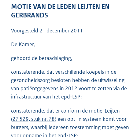
3
MOTIE VAN DE LEDEN LEIJTEN EN
8
GERBRANDS
K
b
Voorgesteld
21 december 2011
De Kamer,
gehoord de beraadslaging,
constaterende, dat verschillende koepels in de
gezondheidszorg besloten hebben de uitwisseling
van patiëntgegevens in 2012 voort te zetten via de
infrastructuur van het epd-LSP;
constaterende, dat er conform de motie-Leijten
(
27 529, stuk nr. 78
) een opt-in systeem komt voor
burgers, waarbij iedereen toestemming moet geven
voor opname in het epd-LSP;