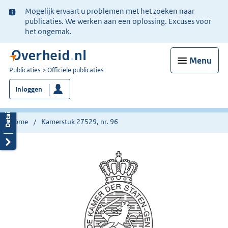
Ter
Mogelijk ervaart u problemen met het zoeken naar
informatie:
publicaties. We werken aan een oplossing. Excuses voor
het ongemak.
Menu
U
Publicaties
Officiële publicaties
bent
Inloggen
nu
hier:
Home
Kamerstuk 27529, nr. 96