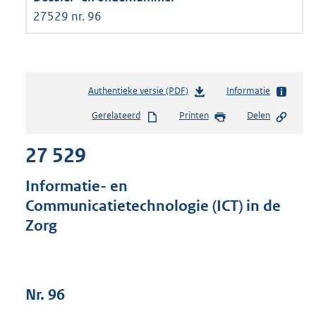
27529 nr. 96
Authentieke versie (PDF)
b
Informatie
e
Gerelateerd
Printen
Delen
s
t
27 529
a
n
d
Informatie- en
s
Communicatietechnologie (ICT) in de
g
Zorg
r
o
o
t
t
Nr. 96
e
: