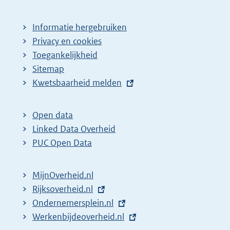
Informatie hergebruiken
Privacy en cookies
Toegankelijkheid
Sitemap
E
Kwetsbaarheid melden
x
t
Open data
e
Linked Data Overheid
r
PUC Open Data
n
e
MijnOverheid.nl
l
E
Rijksoverheid.nl
i
x
E
Ondernemersplein.nl
n
t
x
E
Werkenbijdeoverheid.nl
k