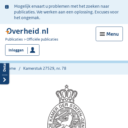
Ter
Mogelijk ervaart u problemen met het zoeken naar
informatie:
publicaties. We werken aan een oplossing. Excuses voor
het ongemak.
Menu
U
Publicaties
Officiële publicaties
bent
Inloggen
nu
hier:
Home
Kamerstuk 27529, nr. 78