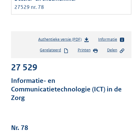
27529 nr. 78
Authentieke versie (PDF)
b
Informatie
e
Gerelateerd
Printen
Delen
s
t
27 529
a
n
d
Informatie- en
s
Communicatietechnologie (ICT) in de
g
Zorg
r
o
o
t
t
Nr. 78
e
: