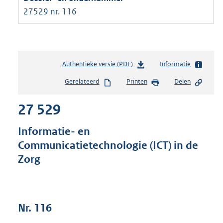
27529 nr. 116
Authentieke versie (PDF)
b
Informatie
e
Gerelateerd
Printen
Delen
s
t
27 529
a
n
d
Informatie- en
s
Communicatietechnologie (ICT) in de
g
Zorg
r
o
o
t
t
Nr. 116
e
: