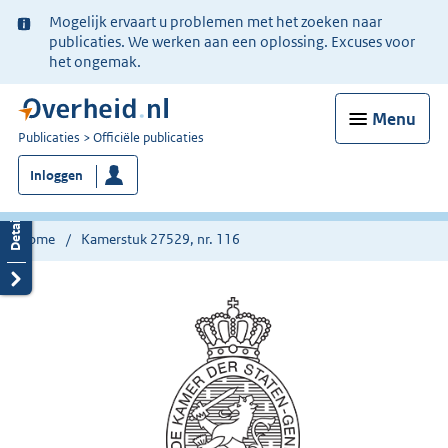
Ter
Mogelijk ervaart u problemen met het zoeken naar
informatie:
publicaties. We werken aan een oplossing. Excuses voor
het ongemak.
Menu
U
Publicaties
Officiële publicaties
bent
Inloggen
nu
hier:
Home
Kamerstuk 27529, nr. 116