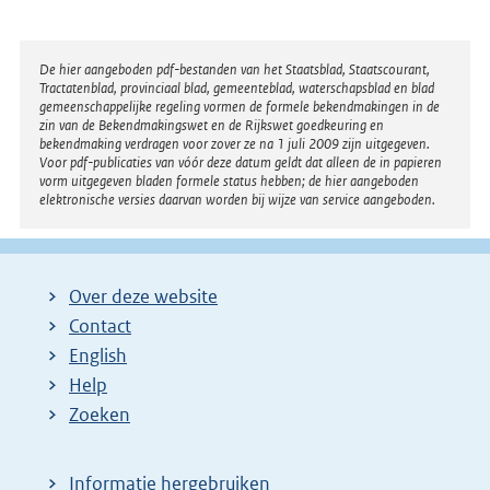
Disclaimer
De hier aangeboden pdf-bestanden van het Staatsblad, Staatscourant,
Tractatenblad, provinciaal blad, gemeenteblad, waterschapsblad en blad
gemeenschappelijke regeling vormen de formele bekendmakingen in de
zin van de Bekendmakingswet en de Rijkswet goedkeuring en
bekendmaking verdragen voor zover ze na 1 juli 2009 zijn uitgegeven.
Voor pdf-publicaties van vóór deze datum geldt dat alleen de in papieren
vorm uitgegeven bladen formele status hebben; de hier aangeboden
elektronische versies daarvan worden bij wijze van service aangeboden.
Over deze website
Contact
English
Help
Zoeken
Informatie hergebruiken