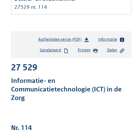
27529 nr. 114
Authentieke versie (PDF)
b
Informatie
e
Gerelateerd
Printen
Delen
s
t
27 529
a
n
d
Informatie- en
s
Communicatietechnologie (ICT) in de
g
Zorg
r
o
o
t
t
Nr. 114
e
: