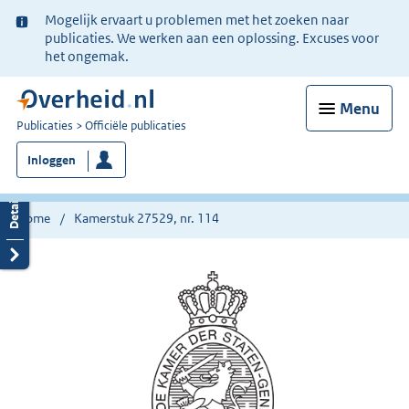
Ter
Mogelijk ervaart u problemen met het zoeken naar
informatie:
publicaties. We werken aan een oplossing. Excuses voor
het ongemak.
Menu
U
Publicaties
Officiële publicaties
bent
Inloggen
nu
hier:
Home
Kamerstuk 27529, nr. 114