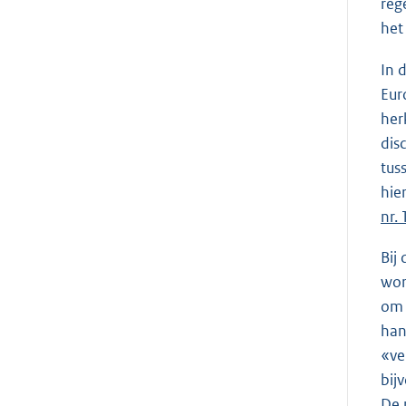
reg
het
In 
Eur
her
dis
tus
hie
nr.
Bij
wor
om 
han
«ve
bij
De 