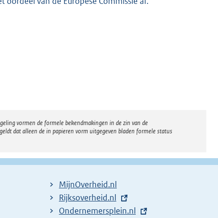
het oordeel van de Europese Commissie af.
regeling vormen de formele bekendmakingen in de zin van de
eldt dat alleen de in papieren vorm uitgegeven bladen formele status
MijnOverheid.nl
E
Rijksoverheid.nl
x
E
Ondernemersplein.nl