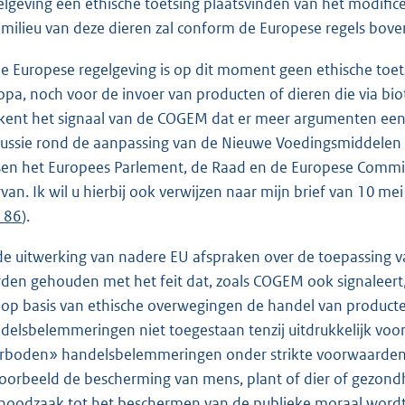
elgeving een ethische toetsing plaatsvinden van het modific
 milieu van deze dieren zal conform de Europese regels bove
de Europese regelgeving is op dit moment geen ethische toet
opa, noch voor de invoer van producten of dieren die via bi
kent het signaal van de COGEM dat er meer argumenten een 
cussie rond de aanpassing van de Nieuwe Voedingsmiddele
sen het Europees Parlement, de Raad en de Europese Commiss
rvan. Ik wil u hierbij ook verwijzen naar mijn brief van 10 me
 186
).
 de uitwerking van nadere EU afspraken over de toepassing v
den gehouden met het feit dat, zoals COGEM ook signaleert,
op basis van ethische overwegingen de handel van producten
delsbelemmeringen niet toegestaan tenzij uitdrukkelijk voo
rboden» handelsbelemmeringen onder strikte voorwaarden
voorbeeld de bescherming van mens, plant of dier of gezond
noodzaak tot het beschermen van de publieke moraal wordt