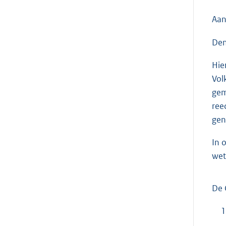
Aan
Den
Hie
Vol
gem
ree
gen
In 
wet
De 
1