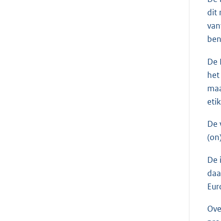
dit
van
ben
De 
het
maa
eti
De 
(on
De 
daa
Eur
Ove