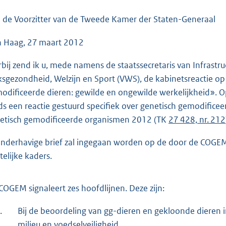
o
o
 de Voorzitter van de Tweede Kamer der Staten-Generaal
t
 Haag, 27 maart 2012
t
e
rbij zend ik u, mede namens de staatssecretaris van Infrastru
:
ksgezondheid, Welzijn en Sport (VWS), de kabinetsreactie o
4
odificeerde dieren: gewilde en ongewilde werkelijkheid». Op
4
ds een reactie gestuurd specifiek over genetisch gemodificeer
K
etisch gemodificeerde organismen 2012 (TK
27 428, nr. 212
b
onderhavige brief zal ingegaan worden op de door de COGE
telijke kaders.
COGEM signaleert zes hoofdlijnen. Deze zijn:
.
Bij de beoordeling van gg-dieren en gekloonde dieren 
milieu en voedselveiligheid.