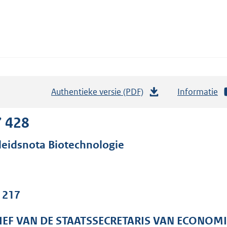
Authentieke versie (PDF)
b
Informatie
e
s
7 428
t
leidsnota Biotechnologie
a
n
d
s
. 217
g
r
IEF VAN DE STAATSSECRETARIS VAN ECONOM