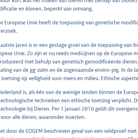
 voor kort was het maken van dieren met behulp van biotech
ificatie en klonen, beperkt van omvang.
de Europese Unie heeft de toepassing van genetische modific
erzoek.
laatste jaren is er een gestage groei van de toepassing van
opese Unie. Zo zijn er nu reeds medicijnen op de Europese ma
roduceerd met behulp van genetisch gemodificeerde dieren. A
lating van de gg-zalm en de zogenaamde enviro-pig. In de 
 toetsing op veiligheid voor mens en milieu. Ethische aspecte
Nederland is, als één van de weinige landen binnen de Euro
technologische technieken een ethische toetsing verplicht. 
technologie bij Dieren. Per 1 januari 2010 geldt dit overige
 voor alle dieren, waaronder insecten.
het door de COGEM beschreven geval van een veldproef met g