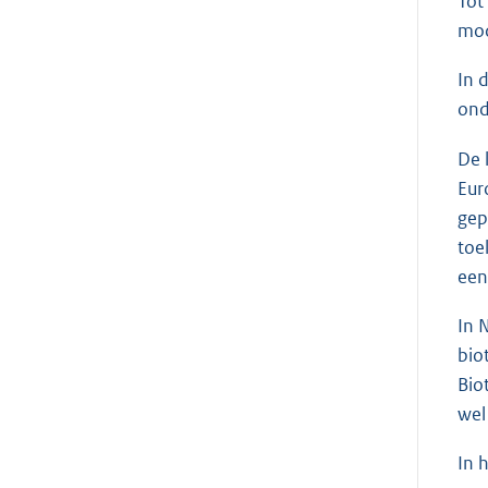
Tot
mod
In 
ond
De 
Eur
gep
toe
een
In 
bio
Bio
wel
In 