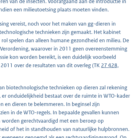
eren van de insecten. Voorafgaand aan de introductie in
ndien een milieutoetsing plaats moeten vinden.
sing vereist, noch voor het maken van gg-dieren in
otechnologische technieken zijn gemaakt. Het kabinet
rol spelen dan alleen humane gezondheid en milieu. De
n Verordening, waarover in 2011 geen overeenstemming
ie kon worden bereikt, is een duidelijk voorbeeld
i 2011 over de resultaten van dit overleg (TK
27 428,
an biotechnologische technieken op dieren zal rekening
 er onduidelijkheid bestaat over de ruimte in WTO-kader
 en dieren te belemmeren. In beginsel zijn
rzien in de WTO-regels. In bepaalde gevallen kunnen
 worden gerechtvaardigd met een beroep op
heid of het in standhouden van natuurlijke hulpbronnen.
 eveneens genoemd als een rechtvaardigingsgrond. Op