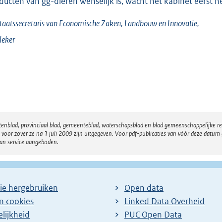
ducten van gg-dieren wenselijk is, wacht het kabinet eerst 
taatssecretaris van Economische Zaken, Landbouw en Innovatie,
leker
atenblad, provinciaal blad, gemeenteblad, waterschapsblad en blad gemeenschappelijke 
 zover ze na 1 juli 2009 zijn uitgegeven. Voor pdf-publicaties van vóór deze datum g
van service aangeboden.
ie hergebruiken
Open data
en cookies
Linked Data Overheid
lijkheid
PUC Open Data