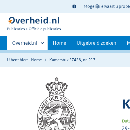
Ter
Mogelijk ervaart u prob
informatie:
U
Publicaties
Officiële publicaties
bent
Primaire
nu
Andere
Overheid.nl
Home
Uitgebreid zoeken
M
hier:
sites
navigatie
binnen
U bent hier:
Home
Kamerstuk 27428, nr. 217
K
Dat
29