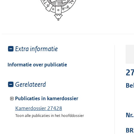
Toon
Extra informatie
meer
van:
Informatie over publicatie
2
Toon
Gerelateerd
Be
meer
van:
Publicaties in kamerdossier
Kamerdossier 27428
Nr
Toon alle publicaties in het hoofddossier
BR