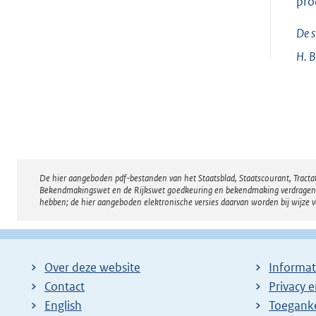
pro
De s
H.
B
De hier aangeboden pdf-bestanden van het Staatsblad, Staatscourant, Tract
Disclaimer
Bekendmakingswet en de Rijkswet goedkeuring en bekendmaking verdragen voor
hebben; de hier aangeboden elektronische versies daarvan worden bij wijze 
Over deze website
Informat
Contact
Privacy 
English
Toeganke