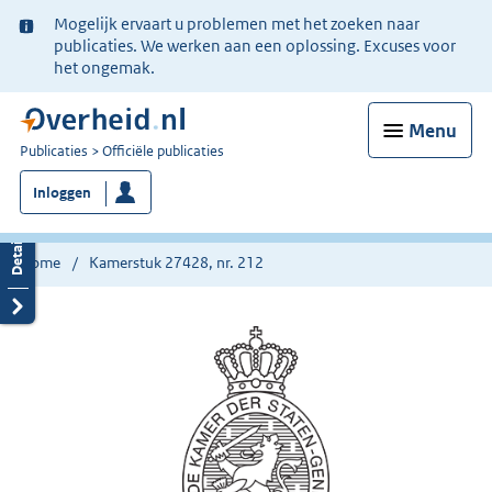
Ter
Mogelijk ervaart u problemen met het zoeken naar
informatie:
publicaties. We werken aan een oplossing. Excuses voor
het ongemak.
Menu
U
Publicaties
Officiële publicaties
bent
Inloggen
nu
hier:
Home
Kamerstuk 27428, nr. 212