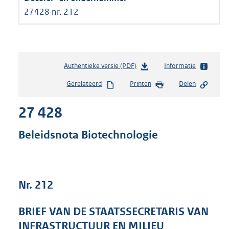
27428 nr. 212
Authentieke versie (PDF)
b
Informatie
e
Gerelateerd
Printen
Delen
s
t
27 428
a
n
d
Beleidsnota Biotechnologie
s
g
r
o
Nr. 212
o
t
t
BRIEF VAN DE STAATSSECRETARIS VAN
e
INFRASTRUCTUUR EN MILIEU
: