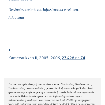
De staatssecretaris van Infrastructuur en Milieu,
J. J.
atsma
1
Kamerstukken II, 2005–2006,
27 428 nr. 74
.
Disclaimer
De hier aangeboden pdf-bestanden van het Staatsblad, Staatscourant,
Tractatenblad, provinciaal blad, gemeenteblad, waterschapsblad en blad
gemeenschappelijke regeling vormen de formele bekendmakingen in de
zin van de Bekendmakingswet en de Rijkswet goedkeuring en
bekendmaking verdragen voor zover ze na 1 juli 2009 zijn uitgegeven.
Voor pdf-publicaties van vóór deze datum geldt dat alleen de in papieren