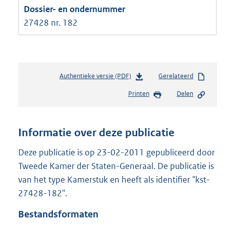
27428 nr. 182
Authentieke versie (PDF)
b
Gerelateerd
e
Printen
Delen
s
t
a
n
Informatie over deze publicatie
d
s
Deze publicatie is op 23-02-2011 gepubliceerd door
g
Tweede Kamer der Staten-Generaal. De publicatie is
r
van het type Kamerstuk en heeft als identifier "kst-
o
27428-182".
o
t
Bestandsformaten
t
e