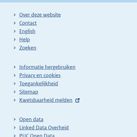
Over deze website
Contact
English
Help
Zoeken
Informatie hergebruiken
Privacy en cookies
Toegankelijkheid
Sitemap
E
Kwetsbaarheid melden
x
t
Open data
e
Linked Data Overheid
r
PUC Open Data