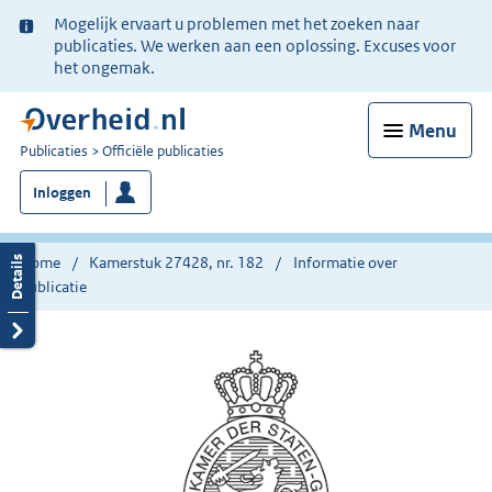
Ter
Mogelijk ervaart u problemen met het zoeken naar
informatie:
publicaties. We werken aan een oplossing. Excuses voor
het ongemak.
Menu
U
Publicaties
Officiële publicaties
bent
Inloggen
nu
hier:
Home
Kamerstuk 27428, nr. 182
Informatie over
publicatie