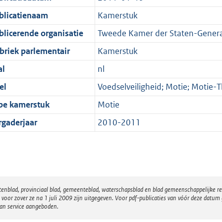
blicatienaam
Kamerstuk
blicerende organisatie
Tweede Kamer der Staten-Genera
briek parlementair
Kamerstuk
al
nl
el
Voedselveiligheid; Motie; Motie-
pe kamerstuk
Motie
rgaderjaar
2010-2011
atenblad, provinciaal blad, gemeenteblad, waterschapsblad en blad gemeenschappelijke 
 zover ze na 1 juli 2009 zijn uitgegeven. Voor pdf-publicaties van vóór deze datum g
van service aangeboden.