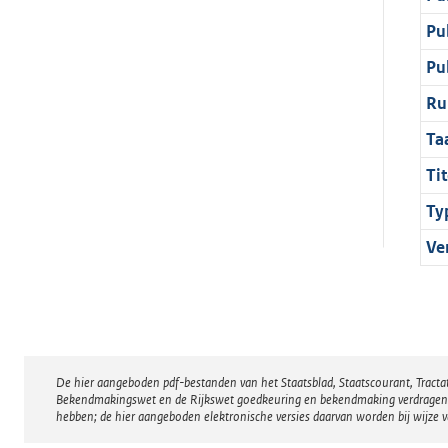
Pu
Pu
Ru
Ta
Tit
Ty
Ve
De hier aangeboden pdf-bestanden van het Staatsblad, Staatscourant, Tract
Disclaimer
Bekendmakingswet en de Rijkswet goedkeuring en bekendmaking verdragen voor
hebben; de hier aangeboden elektronische versies daarvan worden bij wijze 