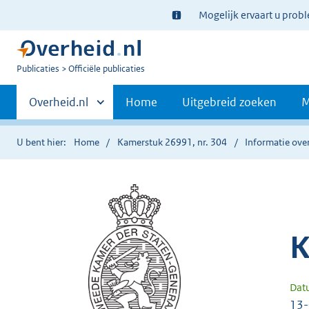
Ter
Mogelijk ervaart u prob
informatie:
U
Publicaties
Officiële publicaties
bent
Primaire
nu
Andere
Overheid.nl
Home
Uitgebreid zoeken
M
hier:
sites
navigatie
binnen
U bent hier:
Home
Kamerstuk 26991, nr. 304
Informatie over
K
Dat
13