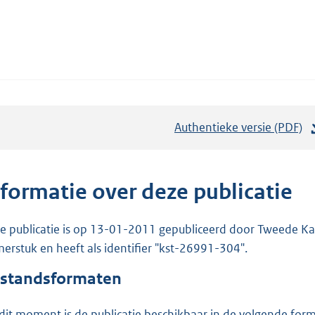
Authentieke versie (PDF)
b
e
s
t
nformatie over deze publicatie
a
n
e publicatie is op 13-01-2011 gepubliceerd door Tweede Kam
d
erstuk en heeft als identifier "kst-26991-304".
s
standsformaten
g
r
dit moment is de publicatie beschikbaar in de volgende for