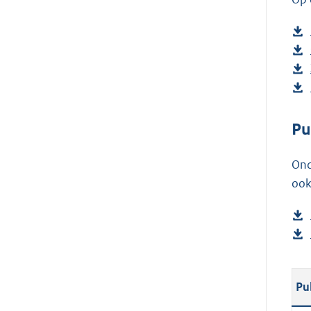
Pu
Ond
ook
Pu