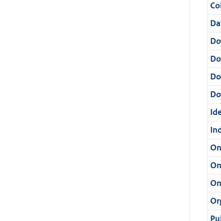
Col
Da
Do
Do
Do
Dos
Ide
In
On
On
On
Or
Pu