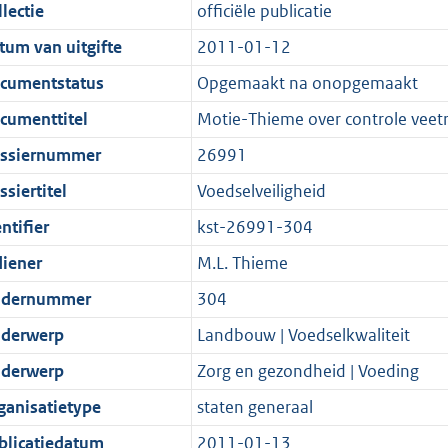
t
a
c
i
:
e
t
t
lectie
officiële publicatie
d
n
i
t
a
c
3
:
e
t
tum van uitgifte
2011-01-12
s
d
e
i
t
a
8
9
:
e
g
s
i
e
i
t
K
K
2
:
cumentstatus
Opgemaakt na onopgemaakt
r
g
n
i
e
i
b
b
K
1
cumenttitel
Motie-Thieme over controle veetr
o
r
f
n
i
e
b
K
ssiernummer
26991
o
o
o
f
n
i
b
t
o
r
o
f
n
siertitel
Voedselveiligheid
t
t
m
r
o
f
ntifier
kst-26991-304
e
t
a
m
r
o
diener
M.L. Thieme
:
e
a
a
m
r
2
:
t
a
a
m
dernummer
304
K
2
t
a
a
derwerp
Landbouw | Voedselkwaliteit
b
K
t
a
derwerp
Zorg en gezondheid | Voeding
b
t
ganisatietype
staten generaal
blicatiedatum
2011-01-13