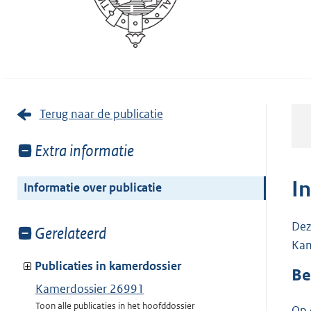
Terug naar de publicatie
Toon
Extra informatie
meer
van:
I
Informatie over publicatie
Dez
Toon
Gerelateerd
Kam
meer
van:
Publicaties in kamerdossier
Be
Kamerdossier 26991
Toon alle publicaties in het hoofddossier
Op 