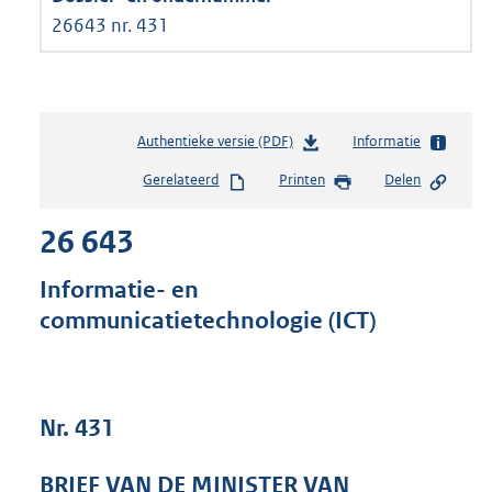
26643 nr. 431
Authentieke versie (PDF)
b
Informatie
e
Gerelateerd
Printen
Delen
s
t
26 643
a
n
d
Informatie- en
s
communicatietechnologie (ICT)
g
r
o
o
t
Nr. 431
t
e
BRIEF VAN DE MINISTER VAN
: