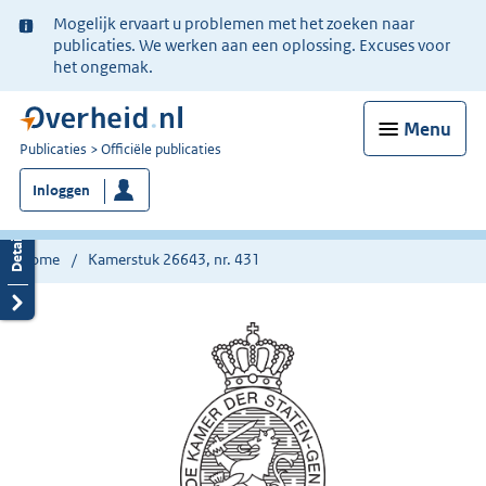
Ter
Mogelijk ervaart u problemen met het zoeken naar
informatie:
publicaties. We werken aan een oplossing. Excuses voor
het ongemak.
Menu
U
Publicaties
Officiële publicaties
bent
Inloggen
nu
hier:
Home
Kamerstuk 26643, nr. 431