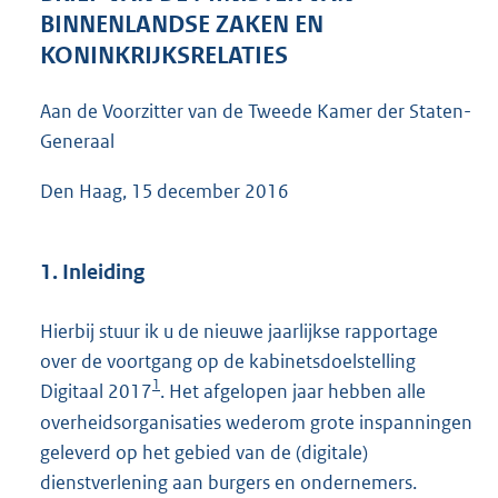
6
BINNENLANDSE ZAKEN EN
6
KONINKRIJKSRELATIES
K
b
Aan de Voorzitter van de Tweede Kamer der Staten-
Generaal
Den Haag, 15 december 2016
1. Inleiding
Hierbij stuur ik u de nieuwe jaarlijkse rapportage
over de voortgang op de kabinetsdoelstelling
1
Digitaal 2017
. Het afgelopen jaar hebben alle
overheidsorganisaties wederom grote inspanningen
geleverd op het gebied van de (digitale)
dienstverlening aan burgers en ondernemers.