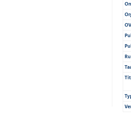
On
Or
OV
Pu
Pu
Ru
Ta
Tit
Ty
Ve