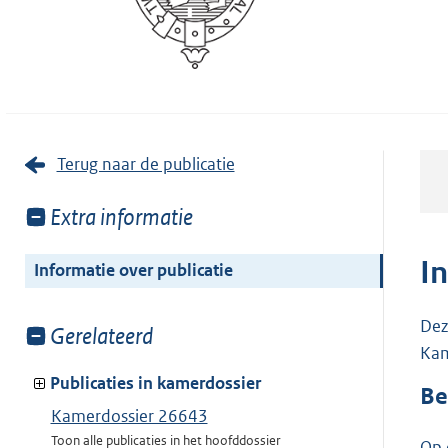
Terug naar de publicatie
Toon
Extra informatie
meer
van:
I
Informatie over publicatie
Dez
Toon
Gerelateerd
Kam
meer
van:
Publicaties in kamerdossier
Be
Kamerdossier 26643
Toon alle publicaties in het hoofddossier
Op 