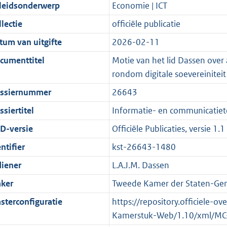
t
a
c
i
:
e
t
t
leidsonderwerp
Economie | ICT
d
n
i
t
a
c
3
:
e
t
lectie
officiële publicatie
s
d
e
i
t
a
5
7
:
e
g
s
i
e
i
t
K
K
4
:
tum van uitgifte
2026-02-11
r
g
n
i
e
i
b
b
K
5
cumenttitel
Motie van het lid Dassen over 
o
r
f
n
i
e
b
K
rondom digitale soevereiniteit
o
o
o
f
n
i
b
ssiernummer
26643
t
o
r
o
f
n
t
t
m
r
o
f
siertitel
Informatie- en communicatiete
e
t
a
m
r
o
D-versie
Officiële Publicaties, versie 1.1
:
e
a
a
m
r
ntifier
kst-26643-1480
2
:
t
a
a
m
K
2
t
a
a
diener
L.A.J.M. Dassen
b
K
t
a
ker
Tweede Kamer der Staten-Gen
b
t
sterconfiguratie
https://repository.officiele-o
Kamerstuk-Web/1.10/xml/MC