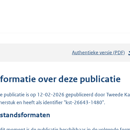
Authentieke versie (PDF)
b
e
s
t
nformatie over deze publicatie
a
n
e publicatie is op 12-02-2026 gepubliceerd door Tweede Kam
d
erstuk en heeft als identifier "kst-26643-1480".
s
standsformaten
g
r
dit moment is de publicatie beschikbaar in de volgende for