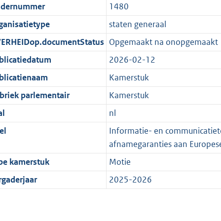
dernummer
1480
ganisatietype
staten generaal
ERHEIDop.documentStatus
Opgemaakt na onopgemaakt
blicatiedatum
2026-02-12
blicatienaam
Kamerstuk
briek parlementair
Kamerstuk
al
nl
el
Informatie- en communicatiete
afnamegaranties aan Europese l
pe kamerstuk
Motie
rgaderjaar
2025-2026