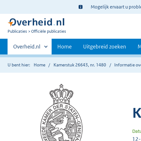
Ter
Mogelijk ervaart u prob
informatie:
U
Publicaties
Officiële publicaties
bent
Primaire
nu
Andere
Overheid.nl
Home
Uitgebreid zoeken
M
hier:
sites
navigatie
binnen
U bent hier:
Home
Kamerstuk 26643, nr. 1480
Informatie ov
K
Dat
12-