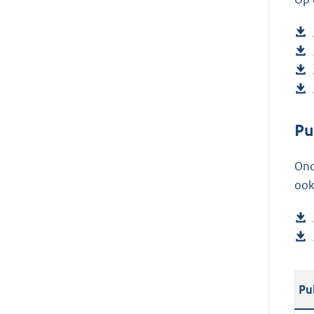
Pu
Ond
ook
Pu