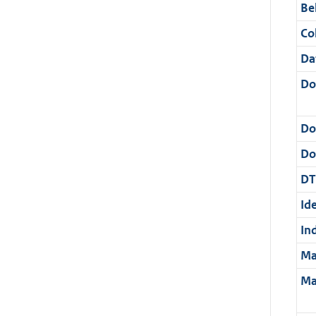
Be
Col
Da
Do
Do
Dos
DT
Ide
In
Ma
Ma