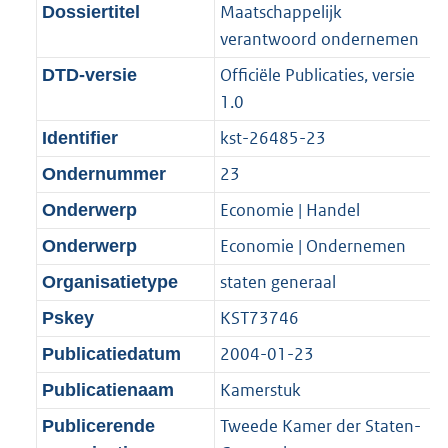
f
n
i
b
b
Maatschappelijk
Dossiertitel
o
o
o
f
n
verantwoord ondernemen
t
o
r
o
f
t
t
Officiële Publicaties, versie
DTD-versie
m
r
o
e
t
1.0
a
m
r
:
e
a
a
m
kst-26485-23
Identifier
2
:
t
a
a
23
Ondernummer
K
2
t
a
b
K
Economie | Handel
Onderwerp
t
b
Economie | Ondernemen
Onderwerp
staten generaal
Organisatietype
KST73746
Pskey
2004-01-23
Publicatiedatum
Kamerstuk
Publicatienaam
Tweede Kamer der Staten-
Publicerende