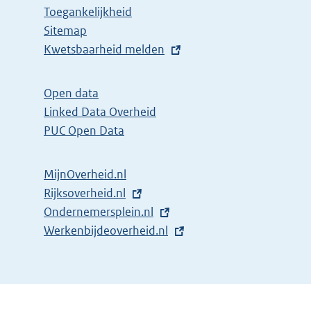
Toegankelijkheid
Sitemap
E
Kwetsbaarheid melden
x
t
Open data
e
Linked Data Overheid
r
PUC Open Data
n
e
MijnOverheid.nl
l
E
Rijksoverheid.nl
i
x
E
Ondernemersplein.nl
n
t
x
E
Werkenbijdeoverheid.nl
k
e
t
x
:
r
e
t
n
r
e
e
n
r