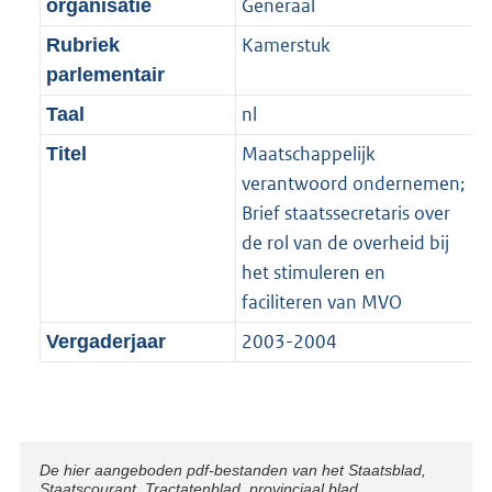
Generaal
organisatie
Kamerstuk
Rubriek
parlementair
nl
Taal
Maatschappelijk
Titel
verantwoord ondernemen;
Brief staatssecretaris over
de rol van de overheid bij
het stimuleren en
faciliteren van MVO
2003-2004
Vergaderjaar
Disclaimer
De hier aangeboden pdf-bestanden van het Staatsblad,
Staatscourant, Tractatenblad, provinciaal blad,