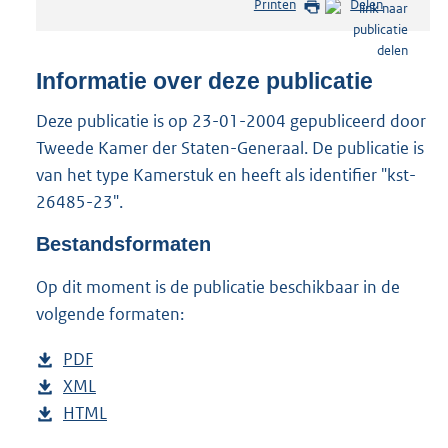
Printen
Delen
s
t
a
n
Informatie over deze publicatie
d
s
Deze publicatie is op 23-01-2004 gepubliceerd door
g
Tweede Kamer der Staten-Generaal. De publicatie is
r
van het type Kamerstuk en heeft als identifier "kst-
o
26485-23".
o
t
Bestandsformaten
t
e
Op dit moment is de publicatie beschikbaar in de
:
2
volgende formaten:
8
K
D
PDF
b
b
o
D
XML
e
b
w
o
D
HTML
s
e
b
n
w
o
t
s
e