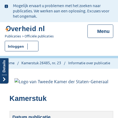
Ter
Mogelijk ervaart u problemen met het zoeken naar
informatie:
publicaties. We werken aan een oplossing. Excuses voor
het ongemak.
Menu
U
Publicaties
Officiële publicaties
bent
Inloggen
nu
hier:
Home
Kamerstuk 26485, nr. 23
Informatie over publicatie
Kamerstuk