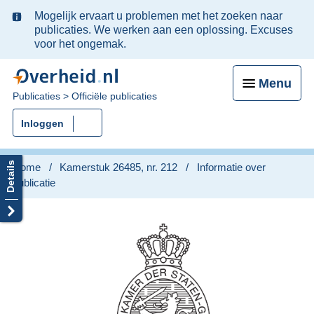
Ter
Mogelijk ervaart u problemen met het zoeken naar
informatie:
publicaties. We werken aan een oplossing. Excuses
voor het ongemak.
Menu
U
Publicaties
Officiële publicaties
bent
Inloggen
nu
hier:
Home
Kamerstuk 26485, nr. 212
Informatie over
publicatie