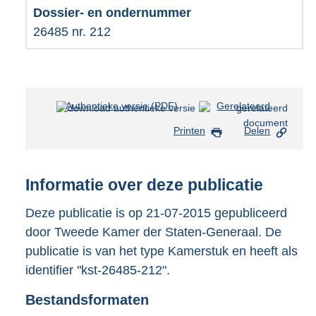
26485 nr. 212
Authentieke versie (PDF)
b
Gerelateerd
e
Printen
Delen
s
t
a
n
Informatie over deze publicatie
d
s
Deze publicatie is op 21-07-2015 gepubliceerd
g
door Tweede Kamer der Staten-Generaal. De
r
publicatie is van het type Kamerstuk en heeft als
o
identifier "kst-26485-212".
o
t
Bestandsformaten
t
e