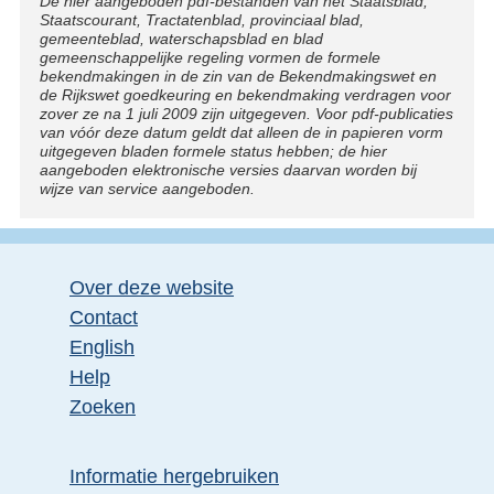
Disclaimer
De hier aangeboden pdf-bestanden van het Staatsblad,
Staatscourant, Tractatenblad, provinciaal blad,
gemeenteblad, waterschapsblad en blad
gemeenschappelijke regeling vormen de formele
bekendmakingen in de zin van de Bekendmakingswet en
de Rijkswet goedkeuring en bekendmaking verdragen voor
zover ze na 1 juli 2009 zijn uitgegeven. Voor pdf-publicaties
van vóór deze datum geldt dat alleen de in papieren vorm
uitgegeven bladen formele status hebben; de hier
aangeboden elektronische versies daarvan worden bij
wijze van service aangeboden.
Over deze website
Contact
English
Help
Zoeken
Informatie hergebruiken