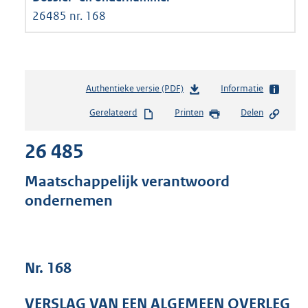
26485 nr. 168
Authentieke versie (PDF)
b
Informatie
e
Gerelateerd
Printen
Delen
s
t
26 485
a
n
d
Maatschappelijk verantwoord
s
ondernemen
g
r
o
o
t
Nr. 168
t
e
VERSLAG VAN EEN ALGEMEEN OVERLEG
: