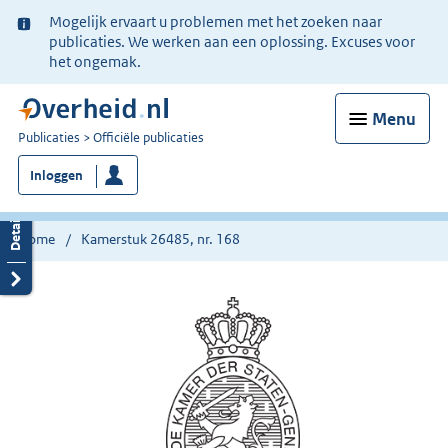
Ter
Mogelijk ervaart u problemen met het zoeken naar
informatie:
publicaties. We werken aan een oplossing. Excuses voor
het ongemak.
Menu
U
Publicaties
Officiële publicaties
bent
Inloggen
nu
hier:
Home
Kamerstuk 26485, nr. 168