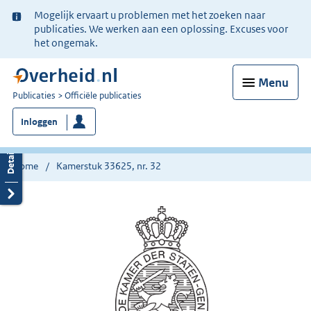
Ter
Mogelijk ervaart u problemen met het zoeken naar
informatie:
publicaties. We werken aan een oplossing. Excuses voor
het ongemak.
Menu
U
Publicaties
Officiële publicaties
bent
Inloggen
nu
hier:
Home
Kamerstuk 33625, nr. 32