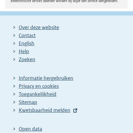
elektronische versies daarvan worden bij wijze van service aangeboden.
Over deze website
Contact
English
Help
Zoeken
Informatie hergebruiken
Privacy en cookies
Toegankelijkheid
Sitemap
E
Kwetsbaarheid melden
x
t
Open data