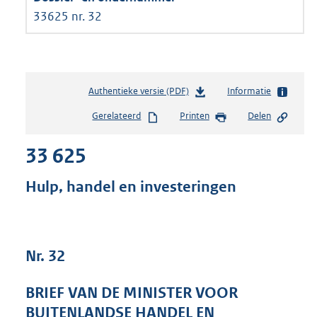
33625 nr. 32
Authentieke versie (PDF)
b
Informatie
e
Gerelateerd
Printen
Delen
s
t
33 625
a
n
d
Hulp, handel en investeringen
s
g
r
o
Nr. 32
o
t
t
BRIEF VAN DE MINISTER VOOR
e
BUITENLANDSE HANDEL EN
: