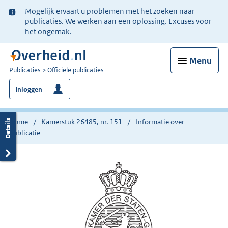
Ter
Mogelijk ervaart u problemen met het zoeken naar
informatie:
publicaties. We werken aan een oplossing. Excuses voor
het ongemak.
Menu
U
Publicaties
Officiële publicaties
bent
Inloggen
nu
hier:
Home
Kamerstuk 26485, nr. 151
Informatie over
publicatie