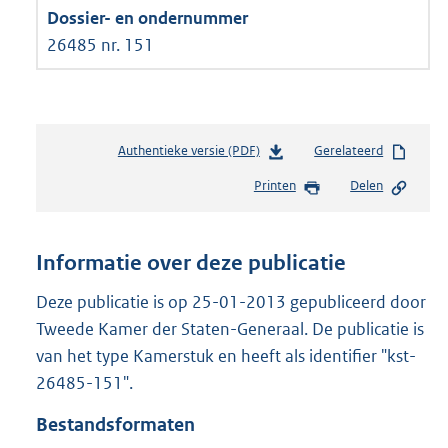
26485 nr. 151
Authentieke versie (PDF)
b
Gerelateerd
e
Printen
Delen
s
t
a
n
Informatie over deze publicatie
d
s
Deze publicatie is op 25-01-2013 gepubliceerd door
g
Tweede Kamer der Staten-Generaal. De publicatie is
r
van het type Kamerstuk en heeft als identifier "kst-
o
26485-151".
o
t
Bestandsformaten
t
e