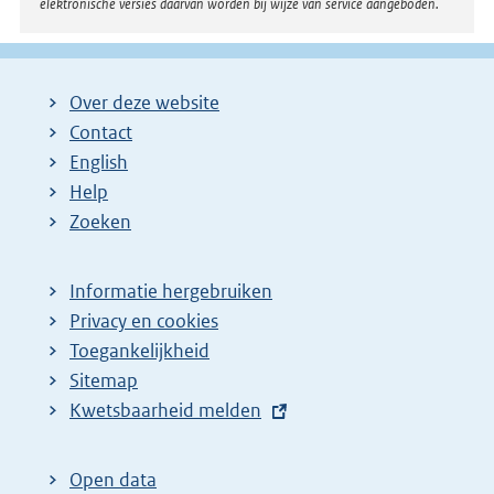
elektronische versies daarvan worden bij wijze van service aangeboden.
Over deze website
Contact
English
Help
Zoeken
Informatie hergebruiken
Privacy en cookies
Toegankelijkheid
Sitemap
E
Kwetsbaarheid melden
x
t
Open data