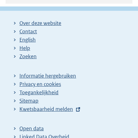
Over deze website
Contact
English
Help
Zoeken
Informatie hergebruiken
Privacy en cookies
Toegankelijkheid
Sitemap
E
Kwetsbaarheid melden
x
t
Open data
e
Linked Data Overheid