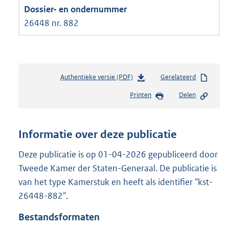
26448 nr. 882
Authentieke versie (PDF)
b
Gerelateerd
e
Printen
Delen
s
t
a
n
Informatie over deze publicatie
d
s
Deze publicatie is op 01-04-2026 gepubliceerd door
g
Tweede Kamer der Staten-Generaal. De publicatie is
r
van het type Kamerstuk en heeft als identifier "kst-
o
26448-882".
o
t
Bestandsformaten
t
e