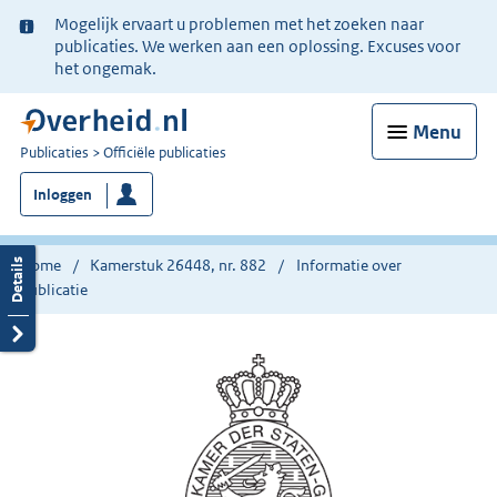
Ter
Mogelijk ervaart u problemen met het zoeken naar
informatie:
publicaties. We werken aan een oplossing. Excuses voor
het ongemak.
Menu
U
Publicaties
Officiële publicaties
bent
Inloggen
nu
hier:
Home
Kamerstuk 26448, nr. 882
Informatie over
publicatie