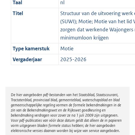
Taal
nl
Titel
Structuur van de uitvoering wer
(SUWI); Motie; Motie van het lid
zorgen dat werkende Wajongers 
minimumloon krijgen
Type kamerstuk
Motie
Vergaderjaar
2025-2026
Disclaimer
De hier aangeboden pdf-bestanden van het Staatsblad, Staatscourant,
Tractatenblad, provinciaal blad, gemeenteblad, waterschapsblad en blad
gemeenschappelijke regeling vormen de formele bekendmakingen in de
zin van de Bekendmakingswet en de Rijkswet goedkeuring en
bekendmaking verdragen voor zover ze na 1 juli 2009 zijn uitgegeven.
Voor pdf-publicaties van vóór deze datum geldt dat alleen de in papieren
vorm uitgegeven bladen formele status hebben; de hier aangeboden
elektronische versies daarvan worden bij wijze van service aangeboden.