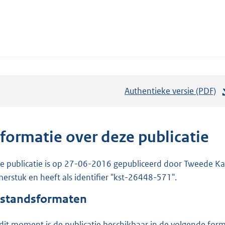
Authentieke versie (PDF)
b
e
s
t
nformatie over deze publicatie
a
n
e publicatie is op 27-06-2016 gepubliceerd door Tweede Kam
d
erstuk en heeft als identifier "kst-26448-571".
s
standsformaten
g
r
dit moment is de publicatie beschikbaar in de volgende for