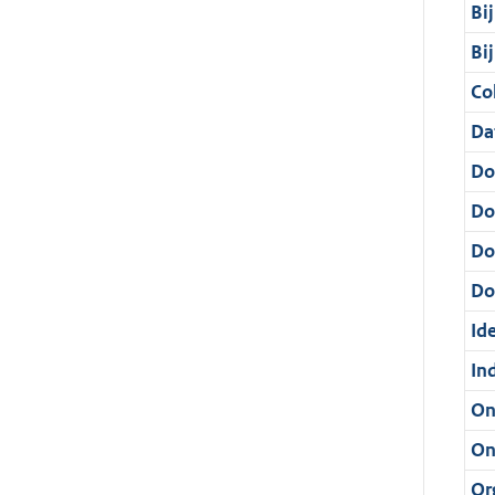
Bi
Bi
Col
Da
Do
Do
Do
Dos
Ide
In
On
On
Or