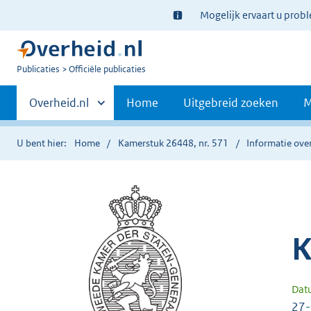
Ter
Mogelijk ervaart u prob
informatie:
U
Publicaties
Officiële publicaties
bent
Primaire
nu
Andere
Overheid.nl
Home
Uitgebreid zoeken
M
hier:
sites
navigatie
binnen
U bent hier:
Home
Kamerstuk 26448, nr. 571
Informatie over
K
Dat
27-