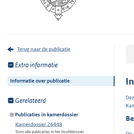
Terug naar de publicatie
Toon
Extra informatie
meer
van:
I
Informatie over publicatie
Dez
Toon
Gerelateerd
Kam
meer
van:
Publicaties in kamerdossier
Be
Kamerdossier 26448
Toon alle publicaties in het hoofddossier
Op 