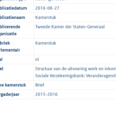
blicatiedatum
2016-06-27
blicatienaam
Kamerstuk
blicerende
Tweede Kamer der Staten-Generaal
ganisatie
briek
Kamerstuk
rlementair
al
nl
el
Structuur van de uitvoering werk en inkom
Sociale Verzekeringsbank: Veranderagen
pe kamerstuk
Brief
rgaderjaar
2015-2016