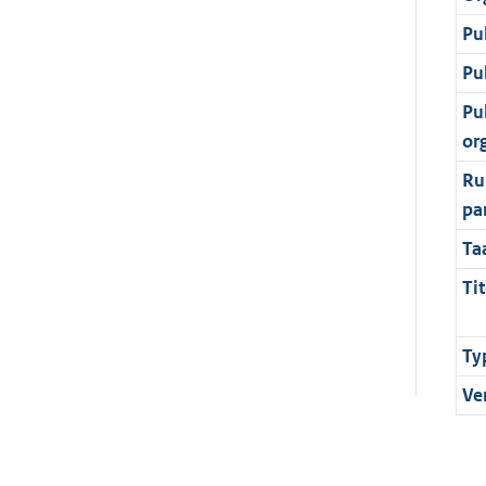
Pu
Pu
Pu
or
Ru
pa
Ta
Tit
Ty
Ve