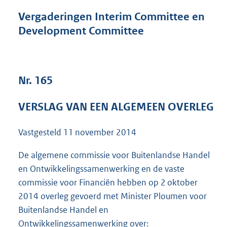
n
d
Vergaderingen Interim Committee en
s
Development Committee
g
r
o
o
t
Nr. 165
t
e
VERSLAG VAN EEN ALGEMEEN OVERLEG
:
6
6
Vastgesteld
11 november 2014
K
b
De algemene commissie voor Buitenlandse Handel
en Ontwikkelingssamenwerking en de vaste
commissie voor Financiën hebben op 2 oktober
2014 overleg gevoerd met Minister Ploumen voor
Buitenlandse Handel en
Ontwikkelingssamenwerking over: