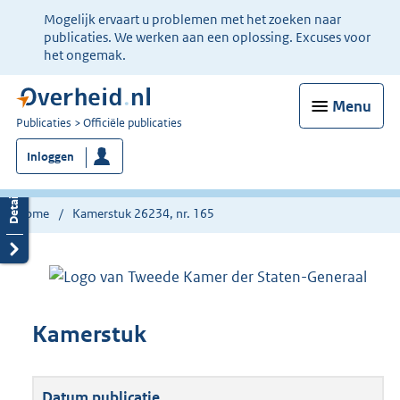
Ter
Mogelijk ervaart u problemen met het zoeken naar
informatie:
publicaties. We werken aan een oplossing. Excuses voor
het ongemak.
Menu
U
Publicaties
Officiële publicaties
bent
Inloggen
nu
hier:
Home
Kamerstuk 26234, nr. 165
Kamerstuk