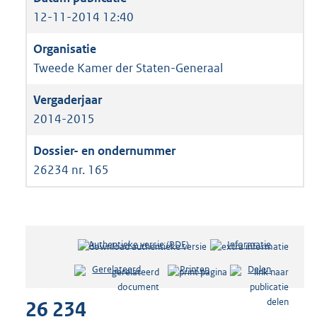
12-11-2014 12:40
Tweede Kamer der Staten-Generaal
2014-2015
26234 nr. 165
Authentieke versie (PDF)
b
Informatie
e
Gerelateerd
Printen
Delen
s
t
26 234
a