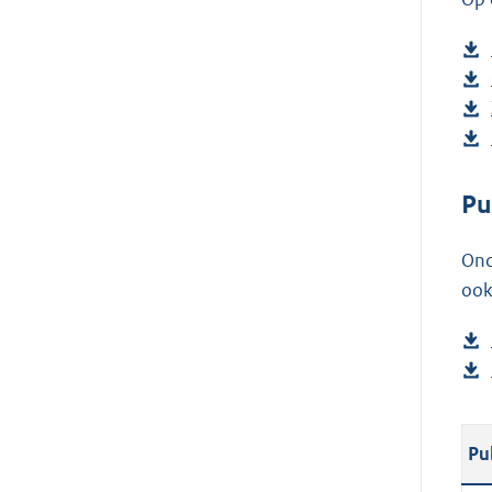
Pu
Ond
ook
Pu