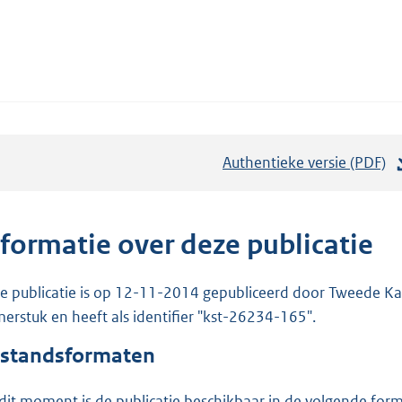
Authentieke versie (PDF)
b
e
s
t
nformatie over deze publicatie
a
n
e publicatie is op 12-11-2014 gepubliceerd door Tweede Kam
d
erstuk en heeft als identifier "kst-26234-165".
s
standsformaten
g
r
dit moment is de publicatie beschikbaar in de volgende for