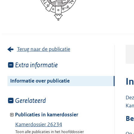
Terug naar de publicatie
Toon
Extra informatie
meer
van:
I
Informatie over publicatie
Dez
Toon
Gerelateerd
Kam
meer
van:
Publicaties in kamerdossier
Be
Kamerdossier 26234
Toon alle publicaties in het hoofddossier
Op 