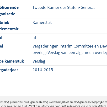
blicerende
Tweede Kamer der Staten-Generaal
ganisatie
briek
Kamerstuk
rlementair
al
nl
el
Vergaderingen Interim Committee en Dev
overleg; Verslag van een algemeen overl
pe kamerstuk
Verslag
rgaderjaar
2014-2015
atenblad, provinciaal blad, gemeenteblad, waterschapsblad en blad gemeenschappelijke 
 zover ze na 1 juli 2009 zijn uitgegeven. Voor pdf-publicaties van vóór deze datum g