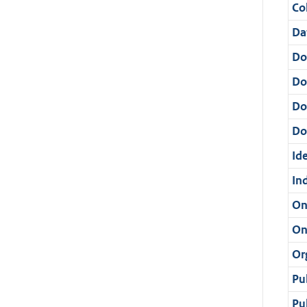
Col
Da
Do
Do
Do
Dos
Ide
In
On
On
Or
Pu
Pu