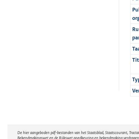
Pu
or
Ru
pa
Ta
Tit
Ty
Ve
De hier aangeboden pdf-bestanden van het Staatsblad, Staatscourant, Tract
Disclaimer
Bekendmakingswet en de Rijkswet goedkeuring en bekendmaking verdragen voor