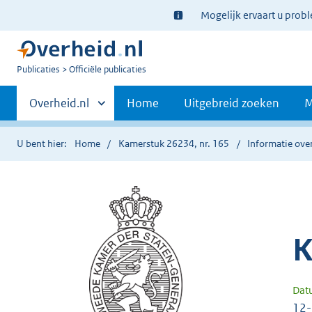
Ter
Mogelijk ervaart u prob
informatie:
U
Publicaties
Officiële publicaties
bent
Primaire
nu
Andere
Overheid.nl
Home
Uitgebreid zoeken
M
hier:
sites
navigatie
binnen
U bent hier:
Home
Kamerstuk 26234, nr. 165
Informatie over
K
Dat
12-