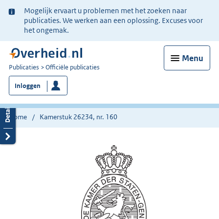
Ter
Mogelijk ervaart u problemen met het zoeken naar
informatie:
publicaties. We werken aan een oplossing. Excuses voor
het ongemak.
Menu
U
Publicaties
Officiële publicaties
bent
Inloggen
nu
hier:
Home
Kamerstuk 26234, nr. 160