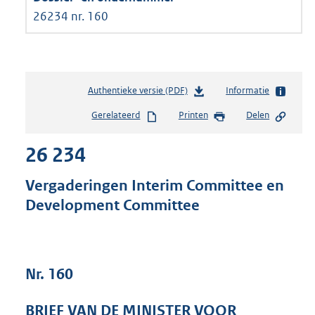
26234 nr. 160
Authentieke versie (PDF)
b
Informatie
e
Gerelateerd
Printen
Delen
s
t
26 234
a
n
d
Vergaderingen Interim Committee en
s
Development Committee
g
r
o
o
t
Nr. 160
t
e
BRIEF VAN DE MINISTER VOOR
: