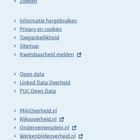
Zoeken
Informatie hergebruiken
Privacy en cookies
Toegankelijkheid
Sitemap
E
Kwetsbaarheid melden
x
t
Open data
e
Linked Data Overheid
r
PUC Open Data
n
e
MijnOverheid.nl
l
E
Rijksoverheid.nl
i
x
E
Ondernemersplein.nl
n
t
x
E
Werkenbijdeoverheid.nl
k