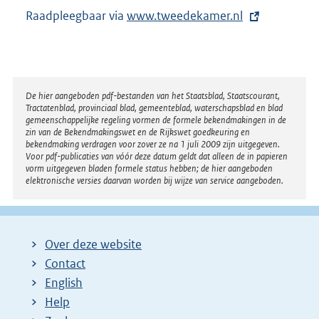
Raadpleegbaar via
E
www.tweedekamer.nl
x
t
e
r
Disclaimer
De hier aangeboden pdf-bestanden van het Staatsblad, Staatscourant,
Tractatenblad, provinciaal blad, gemeenteblad, waterschapsblad en blad
n
gemeenschappelijke regeling vormen de formele bekendmakingen in de
e
zin van de Bekendmakingswet en de Rijkswet goedkeuring en
bekendmaking verdragen voor zover ze na 1 juli 2009 zijn uitgegeven.
l
Voor pdf-publicaties van vóór deze datum geldt dat alleen de in papieren
i
vorm uitgegeven bladen formele status hebben; de hier aangeboden
elektronische versies daarvan worden bij wijze van service aangeboden.
n
k
:
Over deze website
Contact
English
Help