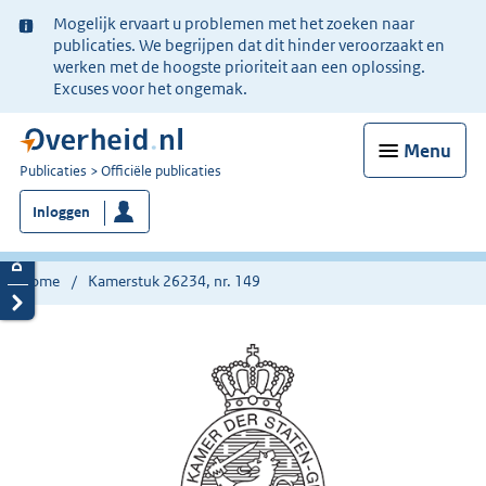
Ter
Mogelijk ervaart u problemen met het zoeken naar
informatie:
publicaties. We begrijpen dat dit hinder veroorzaakt en
werken met de hoogste prioriteit aan een oplossing.
Excuses voor het ongemak.
Menu
U
Publicaties
Officiële publicaties
bent
Inloggen
nu
hier:
Home
Kamerstuk 26234, nr. 149