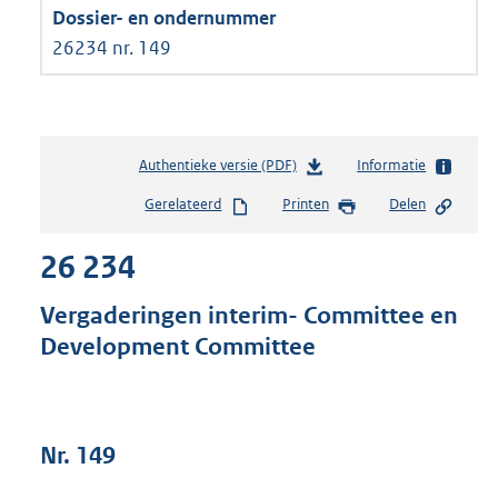
26234 nr. 149
Authentieke versie (PDF)
b
Informatie
e
Gerelateerd
Printen
Delen
s
t
26 234
a
n
d
Vergaderingen interim- Committee en
s
Development Committee
g
r
o
o
t
Nr. 149
t
e