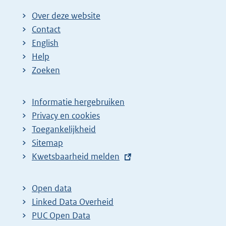
Over deze website
Contact
English
Help
Zoeken
Informatie hergebruiken
Privacy en cookies
Toegankelijkheid
Sitemap
E
Kwetsbaarheid melden
x
t
Open data
e
Linked Data Overheid
r
PUC Open Data
n