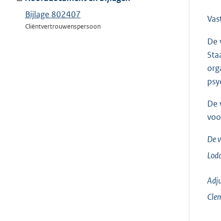
Bijlage 802407
Vas
Cliëntvertrouwenspersoon
De 
Sta
org
psy
De 
voo
De v
Lodd
Adju
Cle