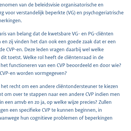
enomen van de beleidsvisie organisatorische en
g voor verstandelijk beperkte (VG) en psychogeriatrische
merkingen.
aris van belang dat de kwetsbare VG- en PG-cliënten
 en zij vinden het dan ook een goede zaak dat er een
n de CVP-en. Deze leden vragen daarbij wel welke
it toetst. Welke rol heeft de cliëntenraad in de
s het functioneren van een CVP beoordeeld en door wie?
e CVP-en worden vormgegeven?
l het recht om een andere cliëntondersteuner te kiezen
 recht om over te stappen naar een andere CVP indien men
 in een amvb en zo ja, op welke wijze precies? Zullen
tegen een specifieke CVP te kunnen beginnen, in
 vanwege hun cognitieve problemen of beperkingen