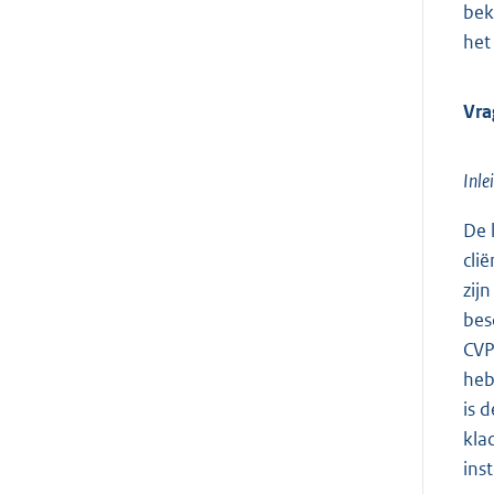
bek
het
Vra
Inle
De 
cli
zij
bes
CVP
heb
is 
kla
ins