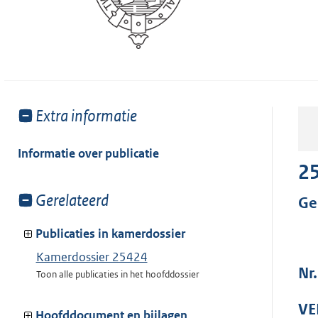
Toon
Extra informatie
meer
van:
Informatie over publicatie
2
Toon
Gerelateerd
Ge
meer
van:
Publicaties in kamerdossier
Kamerdossier 25424
Nr
Toon alle publicaties in het hoofddossier
VE
Hoofddocument en bijlagen