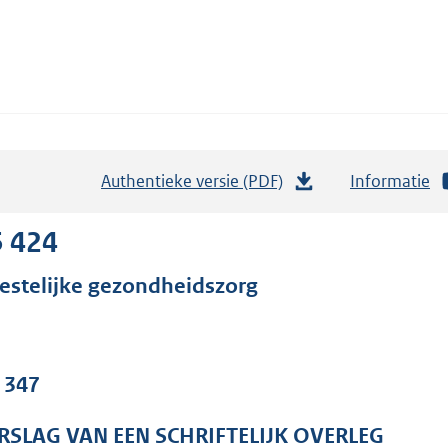
Authentieke versie (PDF)
b
Informatie
e
s
5 424
t
estelijke gezondheidszorg
a
n
d
s
. 347
g
r
RSLAG VAN EEN SCHRIFTELIJK OVERLEG