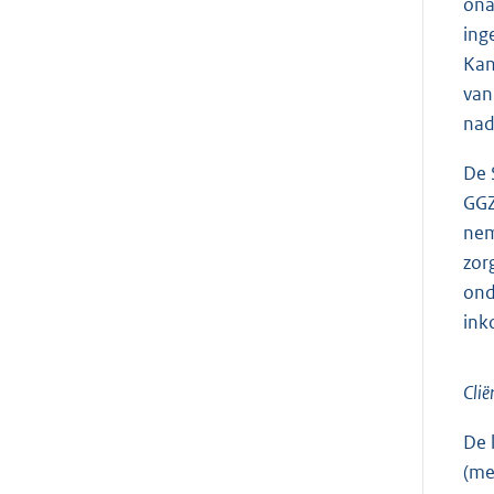
ona
ing
Kan
van
nad
De 
GGZ
nem
zor
ond
ink
Clië
De 
(me