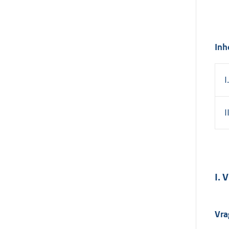
Inh
I.
I
I.
Vra