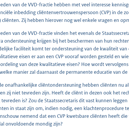
leden van de VVD-fractie hebben met veel interesse kennisg
anciële inbedding cliëntenvertrouwenspersoon (CVP) in de zor
) cliënten. Zij hebben hierover nog wel enkele vragen en op
leden van de VVD-fractie vinden het evenals de Staatssecret
ra ondersteuning krijgen bij het beschermen van hun rechten
delijke faciliteit komt ter ondersteuning van de kwaliteit va
litatieve eisen er aan een CVP vooraf worden gesteld en wie d
ordeling van deze kwalitatieve eisen? Hoe wordt vervolgen
welke manier zal daarnaast de permanente educatie van d
 de onafhankelijke cliëntondersteuning hebben cliënten nu a
ien zij niet tevreden zijn. Heeft de cliënt in dezen ook het
t tevreden is? Zou de Staatssecretaris dit vast kunnen leggen
ënten in staat zijn om, indien nodig, een klachtenprocedure 
nschouw nemend dat een CVP kwetsbare cliënten heeft die
lal onvoldoende mondig zijn?