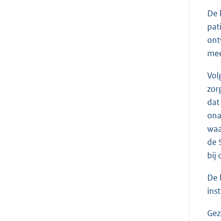
De 
pat
ont
me
Vol
zor
dat
ona
waa
de 
bij
De 
ins
Gez