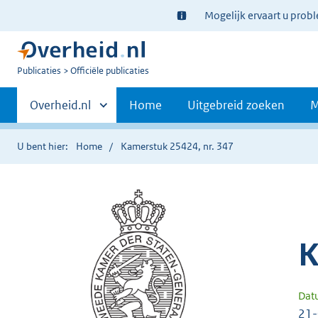
Ter
Mogelijk ervaart u prob
informatie:
U
Publicaties
Officiële publicaties
bent
Primaire
nu
Andere
Overheid.nl
Home
Uitgebreid zoeken
M
hier:
sites
navigatie
binnen
U bent hier:
Home
Kamerstuk 25424, nr. 347
K
Dat
21-