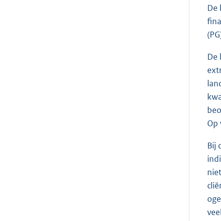
De 
fin
(PG
De 
ext
lan
kwa
beo
Op 
Bij
ind
nie
cli
oge
vee