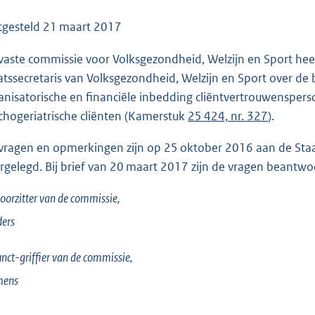
o
o
tgesteld
21 maart 2017
t
vaste commissie voor Volksgezondheid, Welzijn en Sport he
t
atssecretaris van Volksgezondheid, Welzijn en Sport over de 
e
anisatorische en financiële inbedding cliëntvertrouwenspers
:
chogeriatrische cliënten (Kamerstuk
25 424, nr. 327
).
9
7
vragen en opmerkingen zijn op 25 oktober 2016 aan de Staat
K
rgelegd. Bij brief van 20 maart 2017 zijn de vragen beantwo
b
oorzitter van de commissie,
ers
nct-griffier van de commissie,
mens