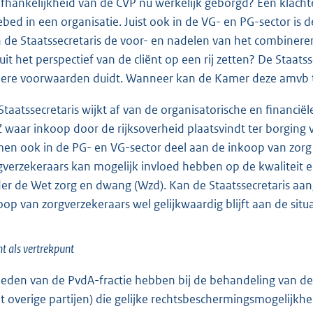
fhankelijkheid van de CVP nu werkelijk geborgd? Een klachte
ebed in een organisatie. Juist ook in de VG- en PG-sector is
 de Staatssecretaris de voor- en nadelen van het combinere
uit het perspectief van de cliënt op een rij zetten? De Staa
ere voorwaarden duidt. Wanneer kan de Kamer deze amvb
Staatssecretaris wijkt af van de organisatorische en financ
 waar inkoop door de rijksoverheid plaatsvindt ter borging 
en ook in de PG- en VG-sector deel aan de inkoop van zorg 
gverzekeraars kan mogelijk invloed hebben op de kwaliteit
er de Wet zorg en dwang (Wzd). Kan de Staatssecretaris aa
oop van zorgverzekeraars wel gelijkwaardig blijft aan de situ
nt als vertrekpunt
leden van de PvdA-fractie hebben bij de behandeling van
t overige partijen) die gelijke rechtsbeschermingsmogelijkh