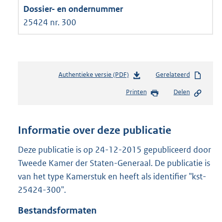
25424 nr. 300
Authentieke versie (PDF)
b
Gerelateerd
e
Printen
Delen
s
t
a
n
Informatie over deze publicatie
d
s
Deze publicatie is op 24-12-2015 gepubliceerd door
g
Tweede Kamer der Staten-Generaal. De publicatie is
r
van het type Kamerstuk en heeft als identifier "kst-
o
25424-300".
o
t
Bestandsformaten
t
e