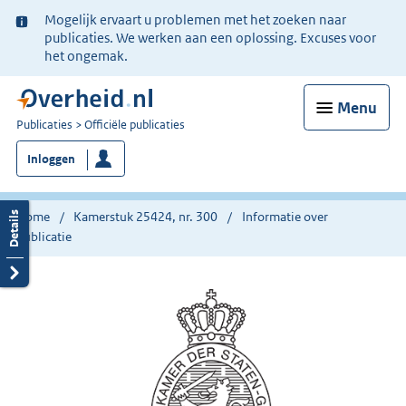
Ter
Mogelijk ervaart u problemen met het zoeken naar
informatie:
publicaties. We werken aan een oplossing. Excuses voor
het ongemak.
Menu
U
Publicaties
Officiële publicaties
bent
Inloggen
nu
hier:
Home
Kamerstuk 25424, nr. 300
Informatie over
publicatie