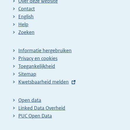
Over deze website
Contact
English
Help
Zoeken
Informatie hergebruiken
Privacy en cookies
Toegankelijkheid
Sitemap
E
Kwetsbaarheid melden
x
t
Open data
e
Linked Data Overheid
r
PUC Open Data
n
e