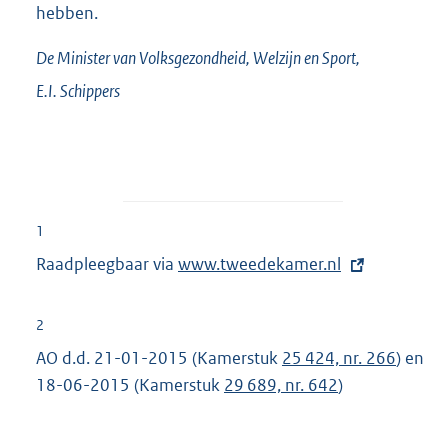
hebben.
De Minister van Volksgezondheid, Welzijn en Sport,
E.I.
Schippers
1
Raadpleegbaar via
E
www.tweedekamer.nl
x
t
2
e
AO d.d. 21-01-2015 (Kamerstuk
25 424, nr. 266
) en
r
18-06-2015 (Kamerstuk
29 689, nr. 642
)
n
e