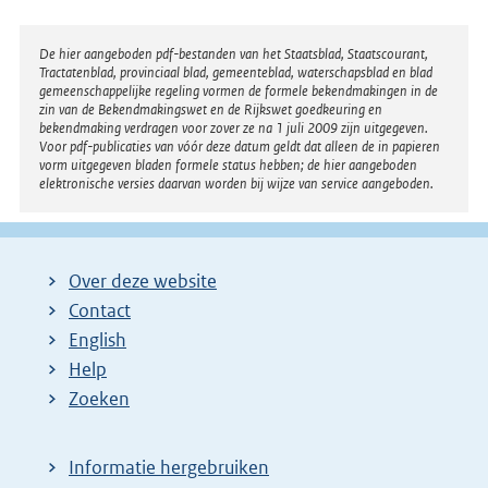
l
i
Disclaimer
De hier aangeboden pdf-bestanden van het Staatsblad, Staatscourant,
n
Tractatenblad, provinciaal blad, gemeenteblad, waterschapsblad en blad
k
gemeenschappelijke regeling vormen de formele bekendmakingen in de
zin van de Bekendmakingswet en de Rijkswet goedkeuring en
:
bekendmaking verdragen voor zover ze na 1 juli 2009 zijn uitgegeven.
Voor pdf-publicaties van vóór deze datum geldt dat alleen de in papieren
vorm uitgegeven bladen formele status hebben; de hier aangeboden
elektronische versies daarvan worden bij wijze van service aangeboden.
Over deze website
Contact
English
Help
Zoeken
Informatie hergebruiken