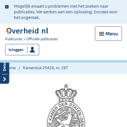
Ter
Mogelijk ervaart u problemen met het zoeken naar
informatie:
publicaties. We werken aan een oplossing. Excuses voor
het ongemak.
Menu
U
Publicaties
Officiële publicaties
bent
Inloggen
nu
hier:
Home
Kamerstuk 25424, nr. 287