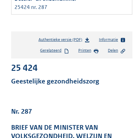
25424 nr. 287
Authentieke versie (PDF)
b
Informatie
e
Gerelateerd
Printen
Delen
s
t
25 424
a
n
d
Geestelijke gezondheidszorg
s
g
r
o
Nr. 287
o
t
t
BRIEF VAN DE MINISTER VAN
e
VOLKSGEZONDHEID, WELZIJN EN
: