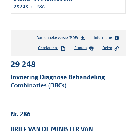
29248 nr. 286
Authentieke versie (PDF)
b
Informatie
e
Gerelateerd
Printen
Delen
s
t
29 248
a
n
d
Invoering Diagnose Behandeling
s
Combinaties (DBCs)
g
r
o
o
t
Nr. 286
t
e
BRIEF VAN DE MINISTER VAN
: