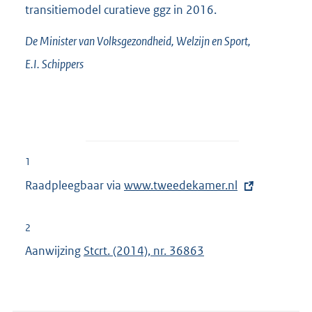
transitiemodel curatieve ggz in 2016.
De Minister van Volksgezondheid, Welzijn en Sport,
E.I.
Schippers
1
Raadpleegbaar via
E
www.tweedekamer.nl
x
t
2
e
Aanwijzing
Stcrt. (2014), nr. 36863
r
n
e