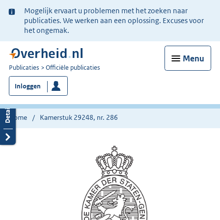
Ter
Mogelijk ervaart u problemen met het zoeken naar
informatie:
publicaties. We werken aan een oplossing. Excuses voor
het ongemak.
Menu
U
Publicaties
Officiële publicaties
bent
Inloggen
nu
hier:
Home
Kamerstuk 29248, nr. 286