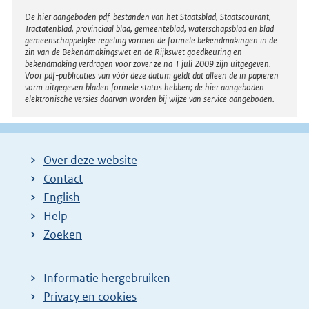
l
Disclaimer
De hier aangeboden pdf-bestanden van het Staatsblad, Staatscourant,
i
Tractatenblad, provinciaal blad, gemeenteblad, waterschapsblad en blad
n
gemeenschappelijke regeling vormen de formele bekendmakingen in de
zin van de Bekendmakingswet en de Rijkswet goedkeuring en
k
bekendmaking verdragen voor zover ze na 1 juli 2009 zijn uitgegeven.
Voor pdf-publicaties van vóór deze datum geldt dat alleen de in papieren
:
vorm uitgegeven bladen formele status hebben; de hier aangeboden
elektronische versies daarvan worden bij wijze van service aangeboden.
Over deze website
Contact
English
Help
Zoeken
Informatie hergebruiken
Privacy en cookies