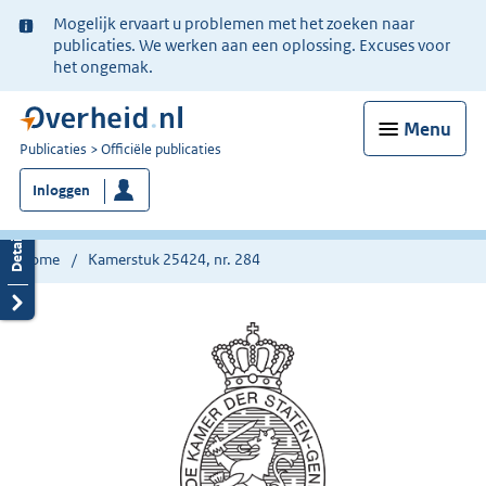
Ter
Mogelijk ervaart u problemen met het zoeken naar
informatie:
publicaties. We werken aan een oplossing. Excuses voor
het ongemak.
Menu
U
Publicaties
Officiële publicaties
bent
Inloggen
nu
hier:
Home
Kamerstuk 25424, nr. 284