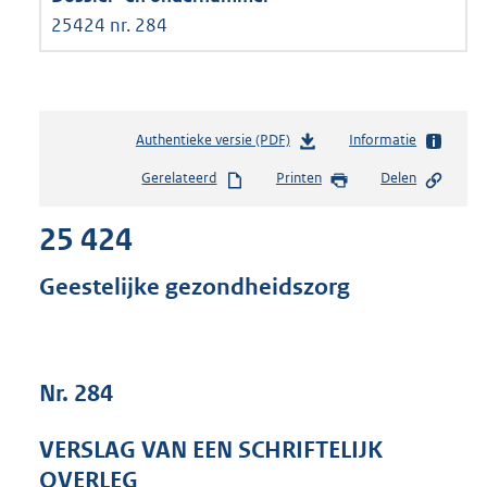
25424 nr. 284
Authentieke versie (PDF)
b
Informatie
e
Gerelateerd
Printen
Delen
s
t
25 424
a
n
d
Geestelijke gezondheidszorg
s
g
r
o
Nr. 284
o
t
t
VERSLAG VAN EEN SCHRIFTELIJK
e
OVERLEG
: