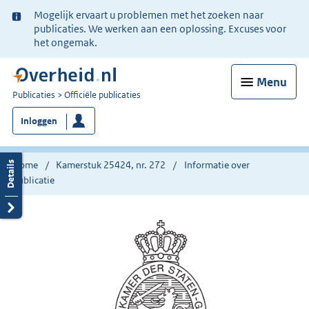
Ter
Mogelijk ervaart u problemen met het zoeken naar
informatie:
publicaties. We werken aan een oplossing. Excuses voor
het ongemak.
Menu
U
Publicaties
Officiële publicaties
bent
Inloggen
nu
hier:
Home
Kamerstuk 25424, nr. 272
Informatie over
publicatie