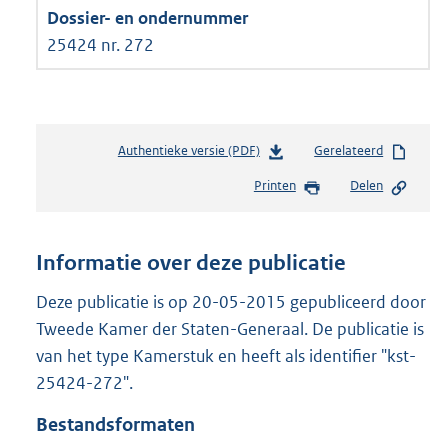
25424 nr. 272
Authentieke versie (PDF)
b
Gerelateerd
e
Printen
Delen
s
t
a
n
Informatie over deze publicatie
d
s
Deze publicatie is op 20-05-2015 gepubliceerd door
g
Tweede Kamer der Staten-Generaal. De publicatie is
r
van het type Kamerstuk en heeft als identifier "kst-
o
25424-272".
o
t
Bestandsformaten
t
e