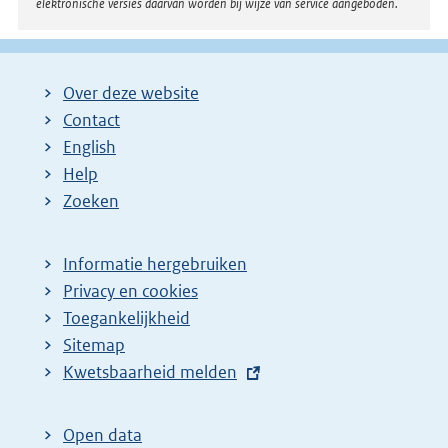
elektronische versies daarvan worden bij wijze van service aangeboden.
Over deze website
Contact
English
Help
Zoeken
Informatie hergebruiken
Privacy en cookies
Toegankelijkheid
Sitemap
E
Kwetsbaarheid melden
x
t
Open data