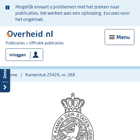
Ter
Mogelijk ervaart u problemen met het zoeken naar
informatie:
publicaties. We werken aan een oplossing. Excuses voor
het ongemak.
Menu
U
Publicaties
Officiële publicaties
bent
Inloggen
nu
hier:
Home
Kamerstuk 25424, nr. 268