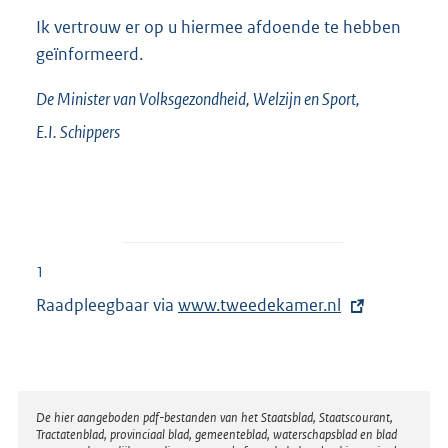
Ik vertrouw er op u hiermee afdoende te hebben
geïnformeerd.
De Minister van Volksgezondheid, Welzijn en Sport,
E.I.
Schippers
1
Raadpleegbaar via
E
www.tweedekamer.nl
x
t
e
r
Disclaimer
De hier aangeboden pdf-bestanden van het Staatsblad, Staatscourant,
Tractatenblad, provinciaal blad, gemeenteblad, waterschapsblad en blad
n