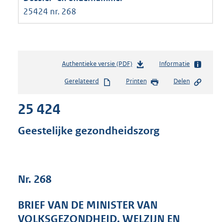
25424 nr. 268
Authentieke versie (PDF)
b
Informatie
e
Gerelateerd
Printen
Delen
s
t
25 424
a
n
d
Geestelijke gezondheidszorg
s
g
r
o
Nr. 268
o
t
t
BRIEF VAN DE MINISTER VAN
e
VOLKSGEZONDHEID, WELZIJN EN
: