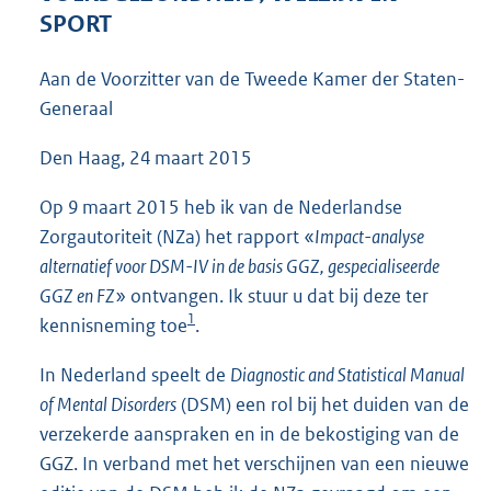
4
SPORT
2
K
Aan de Voorzitter van de Tweede Kamer der Staten-
b
Generaal
Den Haag, 24 maart 2015
Op 9 maart 2015 heb ik van de Nederlandse
Zorgautoriteit (NZa) het rapport «
Impact-analyse
alternatief voor DSM-IV in de basis GGZ, gespecialiseerde
GGZ en FZ
» ontvangen. Ik stuur u dat bij deze ter
1
kennisneming toe
.
In Nederland speelt de
Diagnostic and Statistical Manual
of Mental Disorders
(DSM) een rol bij het duiden van de
verzekerde aanspraken en in de bekostiging van de
GGZ. In verband met het verschijnen van een nieuwe