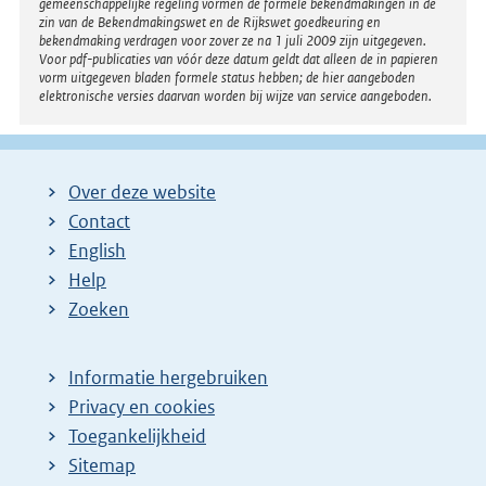
gemeenschappelijke regeling vormen de formele bekendmakingen in de
e
zin van de Bekendmakingswet en de Rijkswet goedkeuring en
bekendmaking verdragen voor zover ze na 1 juli 2009 zijn uitgegeven.
l
Voor pdf-publicaties van vóór deze datum geldt dat alleen de in papieren
i
vorm uitgegeven bladen formele status hebben; de hier aangeboden
elektronische versies daarvan worden bij wijze van service aangeboden.
n
k
:
Over deze website
Contact
English
Help
Zoeken
Informatie hergebruiken
Privacy en cookies
Toegankelijkheid
Sitemap