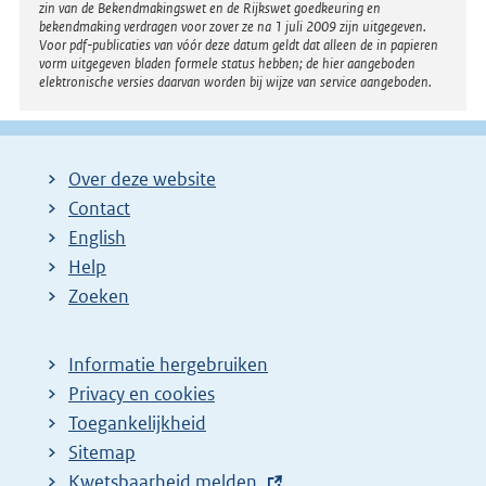
zin van de Bekendmakingswet en de Rijkswet goedkeuring en
bekendmaking verdragen voor zover ze na 1 juli 2009 zijn uitgegeven.
Voor pdf-publicaties van vóór deze datum geldt dat alleen de in papieren
vorm uitgegeven bladen formele status hebben; de hier aangeboden
elektronische versies daarvan worden bij wijze van service aangeboden.
Over deze website
Contact
English
Help
Zoeken
Informatie hergebruiken
Privacy en cookies
Toegankelijkheid
Sitemap
E
Kwetsbaarheid melden