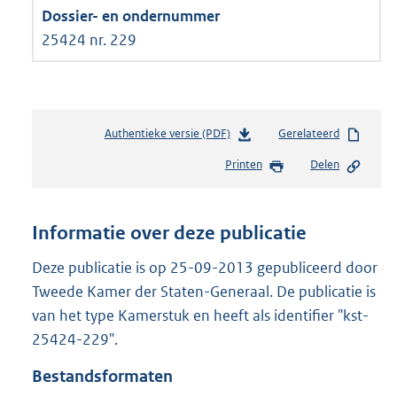
25424 nr. 229
Authentieke versie (PDF)
b
Gerelateerd
e
Printen
Delen
s
t
a
n
Informatie over deze publicatie
d
s
Deze publicatie is op 25-09-2013 gepubliceerd door
g
Tweede Kamer der Staten-Generaal. De publicatie is
r
van het type Kamerstuk en heeft als identifier "kst-
o
25424-229".
o
t
Bestandsformaten
t
e