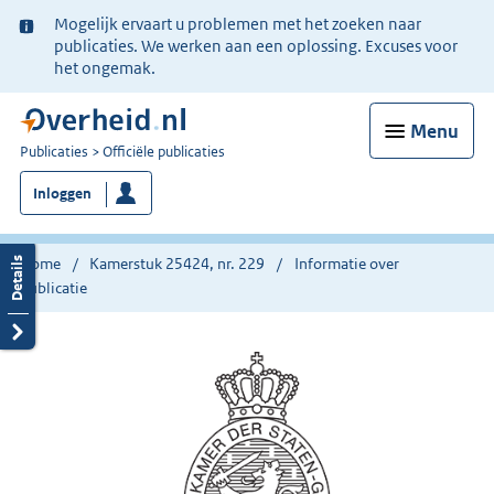
Ter
Mogelijk ervaart u problemen met het zoeken naar
informatie:
publicaties. We werken aan een oplossing. Excuses voor
het ongemak.
Menu
U
Publicaties
Officiële publicaties
bent
Inloggen
nu
hier:
Home
Kamerstuk 25424, nr. 229
Informatie over
publicatie