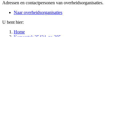
Adressen en contactpersonen van overheidsorganisaties.
Naar overheidsorganisaties
U bent hier:
Home
Kamerstuk 25424, nr. 205
Informatie over publicatie
Kamerstuk
Datum publicatie
Organisatie
Vergaderjaa
08-05-2013
Tweede Kamer der Staten-Generaal
2012-2013
Terug naar de publicatie
Toon meer van:
Extra informatie
Informatie over publicatie
Toon meer van:
Gerelateerd