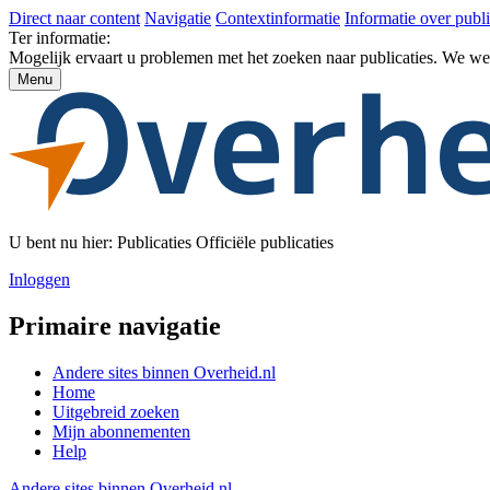
Direct naar content
Navigatie
Contextinformatie
Informatie over publi
Ter informatie:
Mogelijk ervaart u problemen met het zoeken naar publicaties. We w
Menu
U bent nu hier:
Publicaties
Officiële publicaties
Inloggen
Primaire navigatie
Andere sites binnen
Overheid.nl
Home
Uitgebreid zoeken
Mijn abonnementen
Help
Andere sites binnen
Overheid.nl