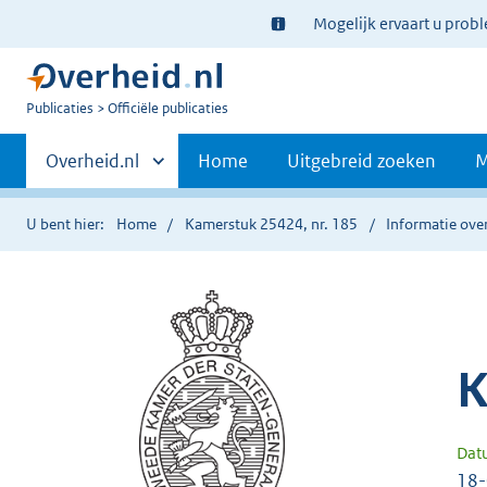
Ter
Mogelijk ervaart u prob
informatie:
U
Publicaties
Officiële publicaties
bent
Primaire
nu
Andere
Overheid.nl
Home
Uitgebreid zoeken
M
hier:
sites
navigatie
binnen
U bent hier:
Home
Kamerstuk 25424, nr. 185
Informatie over
K
Dat
18