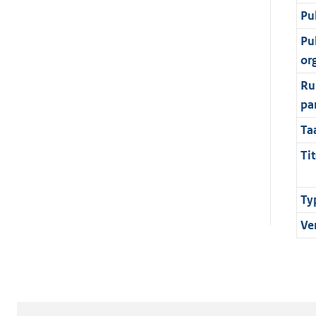
Pu
Pu
or
Ru
pa
Ta
Tit
Ty
Ve