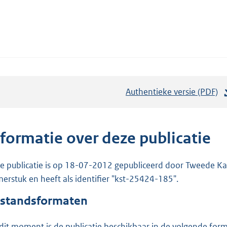
Authentieke versie (PDF)
b
e
s
t
nformatie over deze publicatie
a
n
e publicatie is op 18-07-2012 gepubliceerd door Tweede Kam
d
erstuk en heeft als identifier "kst-25424-185".
s
standsformaten
g
r
dit moment is de publicatie beschikbaar in de volgende for