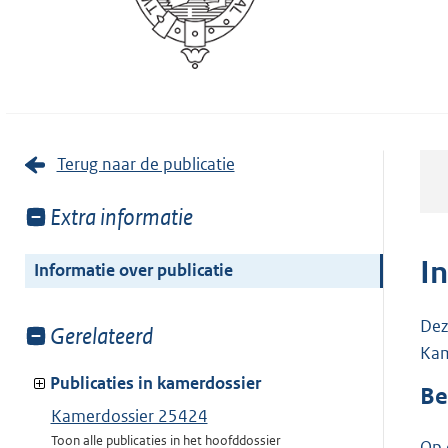
Terug naar de publicatie
Toon
Extra informatie
meer
van:
I
Informatie over publicatie
Dez
Toon
Gerelateerd
Kam
meer
van:
Publicaties in kamerdossier
Be
Kamerdossier 25424
Toon alle publicaties in het hoofddossier
Op 