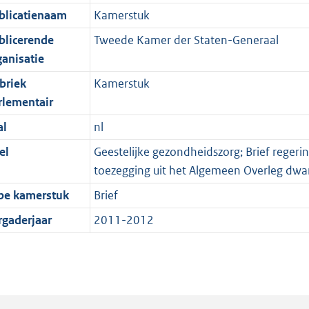
blicatienaam
Kamerstuk
blicerende
Tweede Kamer der Staten-Generaal
ganisatie
briek
Kamerstuk
rlementair
al
nl
el
Geestelijke gezondheidszorg; Brief regeri
toezegging uit het Algemeen Overleg dwa
pe kamerstuk
Brief
rgaderjaar
2011-2012