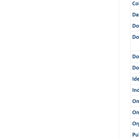
Col
Da
Do
Do
Do
Dos
Ide
In
On
On
Or
Pu