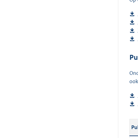
Pu
Ond
ook
Pu