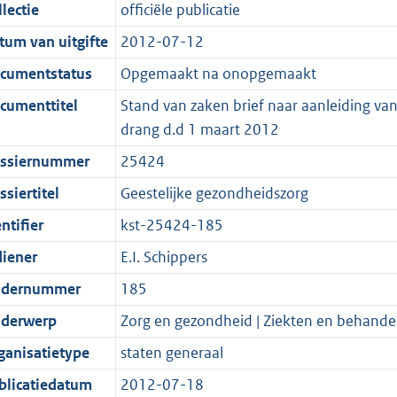
t
a
c
i
:
e
t
t
lectie
officiële publicatie
d
n
i
t
a
c
4
:
e
t
tum van uitgifte
2012-07-12
s
d
e
i
t
a
7
1
:
e
g
s
i
e
i
t
K
0
1
:
cumentstatus
Opgemaakt na onopgemaakt
r
g
n
i
e
i
b
K
2
5
cumenttitel
Stand van zaken brief naar aanleiding va
o
r
f
n
i
e
b
K
K
drang d.d 1 maart 2012
o
o
o
f
n
i
b
b
ssiernummer
25424
t
o
r
o
f
n
t
t
m
r
o
f
siertitel
Geestelijke gezondheidszorg
e
t
a
m
r
o
ntifier
kst-25424-185
:
e
a
a
m
r
diener
E.I. Schippers
2
:
t
a
a
m
K
2
t
a
a
dernummer
185
b
K
t
a
derwerp
Zorg en gezondheid | Ziekten en behande
b
t
ganisatietype
staten generaal
blicatiedatum
2012-07-18