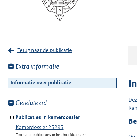
Terug naar de publicatie
Toon
Extra informatie
meer
van:
I
Informatie over publicatie
Dez
Toon
Gerelateerd
Kam
meer
van:
Publicaties in kamerdossier
Be
Kamerdossier 25295
Toon alle publicaties in het hoofddossier
Op 