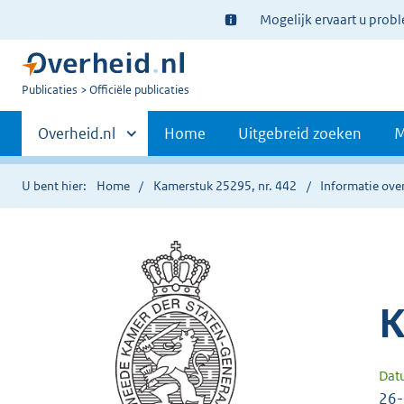
Ter
Mogelijk ervaart u prob
informatie:
U
Publicaties
Officiële publicaties
bent
Primaire
nu
Andere
Overheid.nl
Home
Uitgebreid zoeken
M
hier:
sites
navigatie
binnen
U bent hier:
Home
Kamerstuk 25295, nr. 442
Informatie over
K
Dat
26-