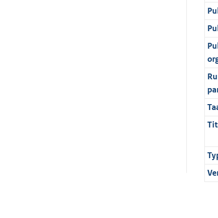
Pu
Pu
Pu
or
Ru
pa
Ta
Tit
Ty
Ve