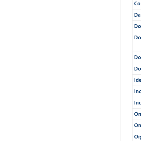
Col
Da
Do
Do
Do
Dos
Ide
In
In
On
On
Or