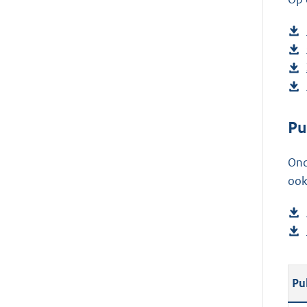
Pu
Ond
ook
Pu