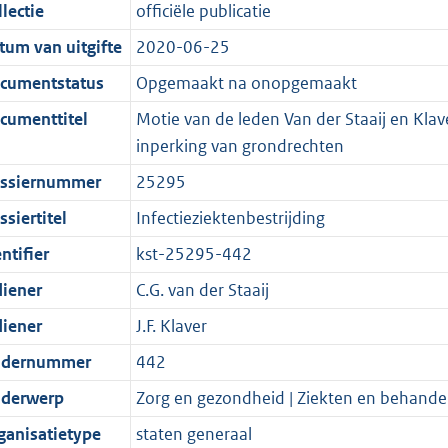
t
a
c
i
:
e
t
t
lectie
officiële publicatie
d
n
i
t
a
c
3
:
e
t
tum van uitgifte
2020-06-25
s
d
e
i
t
a
5
7
:
e
g
s
i
e
i
t
K
K
3
:
cumentstatus
Opgemaakt na onopgemaakt
r
g
n
i
e
i
b
b
K
5
cumenttitel
Motie van de leden Van der Staaij en Klav
o
r
f
n
i
e
b
K
inperking van grondrechten
o
o
o
f
n
i
b
ssiernummer
25295
t
o
r
o
f
n
t
t
m
r
o
f
siertitel
Infectieziektenbestrijding
e
t
a
m
r
o
ntifier
kst-25295-442
:
e
a
a
m
r
diener
C.G. van der Staaij
2
:
t
a
a
m
K
2
t
a
a
diener
J.F. Klaver
b
K
t
a
dernummer
442
b
t
derwerp
Zorg en gezondheid | Ziekten en behande
ganisatietype
staten generaal