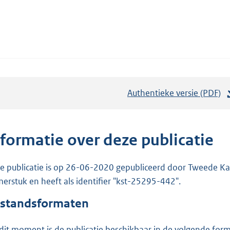
Authentieke versie (PDF)
b
e
s
t
nformatie over deze publicatie
a
n
e publicatie is op 26-06-2020 gepubliceerd door Tweede Kam
d
erstuk en heeft als identifier "kst-25295-442".
s
standsformaten
g
r
dit moment is de publicatie beschikbaar in de volgende for