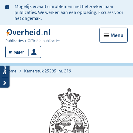
Ter
Mogelijk ervaart u problemen met het zoeken naar
informatie:
publicaties. We werken aan een oplossing. Excuses voor
het ongemak.
Menu
U
Publicaties
Officiële publicaties
bent
Inloggen
nu
hier:
Home
Kamerstuk 25295, nr. 219