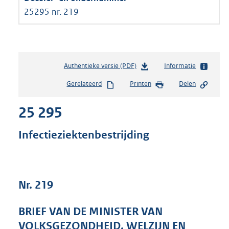
25295 nr. 219
Authentieke versie (PDF)
b
Informatie
e
Gerelateerd
Printen
Delen
s
t
25 295
a
n
d
Infectieziektenbestrijding
s
g
r
o
Nr. 219
o
t
t
BRIEF VAN DE MINISTER VAN
e
VOLKSGEZONDHEID, WELZIJN EN
: