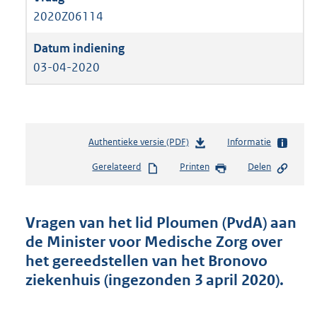
2020Z06114
03-04-2020
Authentieke versie (PDF)
b
Informatie
e
Gerelateerd
Printen
Delen
s
t
a
n
Vragen van het lid Ploumen (PvdA) aan
d
de Minister voor Medische Zorg over
s
het gereedstellen van het Bronovo
g
r
ziekenhuis (ingezonden 3 april 2020).
o
o