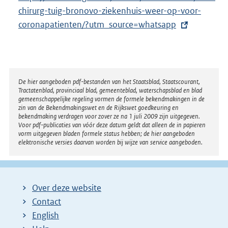
chirurg-tuig-bronovo-ziekenhuis-weer-op-voor-
t
coronapatienten/?utm_source=whatsapp
e
r
n
e
l
Disclaimer
De hier aangeboden pdf-bestanden van het Staatsblad, Staatscourant,
Tractatenblad, provinciaal blad, gemeenteblad, waterschapsblad en blad
i
gemeenschappelijke regeling vormen de formele bekendmakingen in de
n
zin van de Bekendmakingswet en de Rijkswet goedkeuring en
bekendmaking verdragen voor zover ze na 1 juli 2009 zijn uitgegeven.
k
Voor pdf-publicaties van vóór deze datum geldt dat alleen de in papieren
:
vorm uitgegeven bladen formele status hebben; de hier aangeboden
elektronische versies daarvan worden bij wijze van service aangeboden.
Over deze website
Contact
English