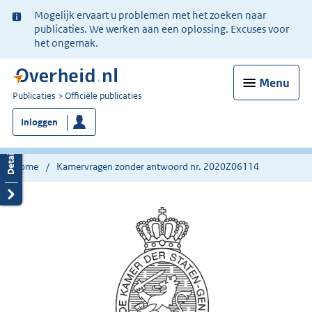
Ter
Mogelijk ervaart u problemen met het zoeken naar
informatie:
publicaties. We werken aan een oplossing. Excuses voor
het ongemak.
Menu
U
Publicaties
Officiële publicaties
bent
Inloggen
nu
hier:
Home
Kamervragen zonder antwoord nr. 2020Z06114