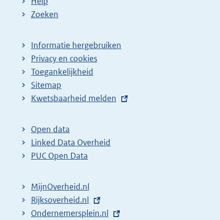
Help
Zoeken
Informatie hergebruiken
Privacy en cookies
Toegankelijkheid
Sitemap
E
Kwetsbaarheid melden
x
t
Open data
e
Linked Data Overheid
r
PUC Open Data
n
e
MijnOverheid.nl
l
E
Rijksoverheid.nl
i
x
E
Ondernemersplein.nl
n