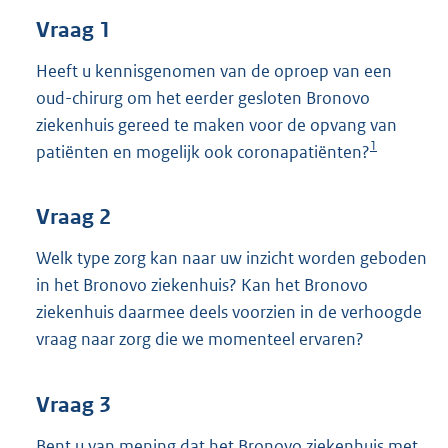
t
Vraag 1
t
e
:
Heeft u kennisgenomen van de oproep van een
3
oud-chirurg om het eerder gesloten Bronovo
5
ziekenhuis gereed te maken voor de opvang van
K
1
patiënten en mogelijk ook coronapatiënten?
b
Vraag 2
Welk type zorg kan naar uw inzicht worden geboden
in het Bronovo ziekenhuis? Kan het Bronovo
ziekenhuis daarmee deels voorzien in de verhoogde
vraag naar zorg die we momenteel ervaren?
Vraag 3
Bent u van mening dat het Bronovo ziekenhuis met