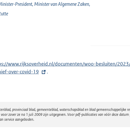
inister-President, Minister van Algemene Zaken,
utte
ps://www.rijksoverheid.nl/documenten/woo-besluiten/2023
hief-over-covid-19
.
atenblad, provinciaal blad, gemeenteblad, waterschapsblad en blad gemeenschappelijke 
 zover ze na 1 juli 2009 zijn uitgegeven. Voor pdf-publicaties van vóór deze datum g
van service aangeboden.