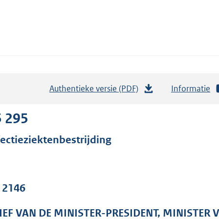
Authentieke versie (PDF)
b
Informatie
e
s
5 295
t
fectieziektenbestrijding
a
n
d
s
. 2146
g
r
IEF VAN DE MINISTER-PRESIDENT, MINISTER