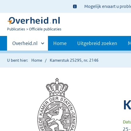
Ter
Mogelijk ervaart u prob
informatie:
U
Publicaties
Officiële publicaties
bent
Primaire
nu
Andere
Overheid.nl
Home
Uitgebreid zoeken
M
hier:
sites
navigatie
binnen
U bent hier:
Home
Kamerstuk 25295, nr. 2146
K
Dat
25-