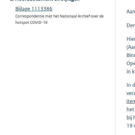
Bijlage 1113386
Aan
Correspondentie met het Nationaal Archief over de
hotspot COVID-19
Den
Hie
(Aa
Bin
Ope
in 
In 
ver
ite
het
bij
19 