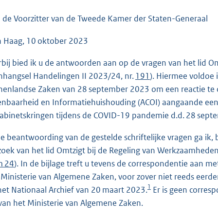
o
o
 de Voorzitter van de Tweede Kamer der Staten-Generaal
t
 Haag, 10 oktober 2023
t
e
rbij bied ik u de antwoorden aan op de vragen van het lid O
:
nhangsel Handelingen II 2023/24, nr.
191
). Hiermee voldoe 
3
nenlandse Zaken van 28 september 2023 om een reactie te o
7
nbaarheid en Informatiehuishouding (ACOI) aangaande een
K
kabinetskringen tijdens de COVID-19 pandemie d.d. 28 sept
b
de beantwoording van de gestelde schriftelijke vragen ga ik,
zoek van het lid Omtzigt bij de Regeling van Werkzaamheden 
m 24
). In de bijlage treft u tevens de correspondentie aan 
 Ministerie van Algemene Zaken, voor zover niet reeds eerd
1
 het Nationaal Archief van 20 maart 2023.
Er is geen corres
van het Ministerie van Algemene Zaken.