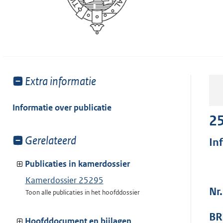
Toon
Extra informatie
meer
van:
Informatie over publicatie
2
Toon
Gerelateerd
In
meer
van:
Publicaties in kamerdossier
Kamerdossier 25295
Nr
Toon alle publicaties in het hoofddossier
BR
Hoofddocument en bijlagen