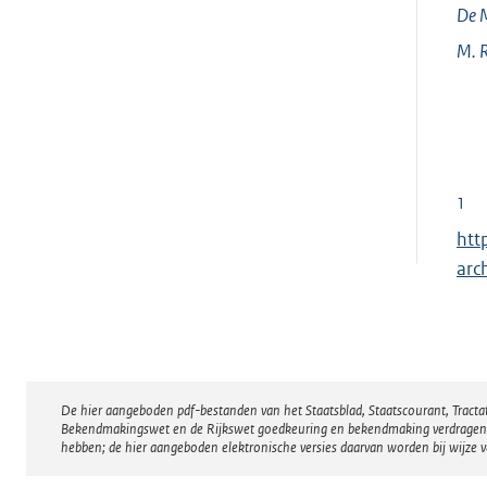
De M
M.
R
1
E
htt
x
arc
t
e
r
n
De hier aangeboden pdf-bestanden van het Staatsblad, Staatscourant, Tract
Disclaimer
e
Bekendmakingswet en de Rijkswet goedkeuring en bekendmaking verdragen voor
l
hebben; de hier aangeboden elektronische versies daarvan worden bij wijze 
i