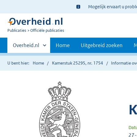
Ter
Mogelijk ervaart u prob
informatie:
U
Publicaties
Officiële publicaties
bent
Primaire
nu
Andere
Overheid.nl
Home
Uitgebreid zoeken
M
hier:
sites
navigatie
binnen
U bent hier:
Home
Kamerstuk 25295, nr. 1754
Informatie ov
K
Dat
27-