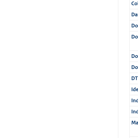
Col
Da
Do
Do
Do
Dos
DT
Ide
In
In
Ma