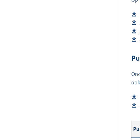
Pu
Ond
ook
Pu