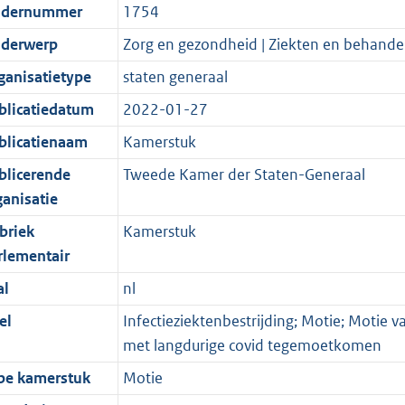
dernummer
1754
derwerp
Zorg en gezondheid | Ziekten en behande
ganisatietype
staten generaal
blicatiedatum
2022-01-27
blicatienaam
Kamerstuk
blicerende
Tweede Kamer der Staten-Generaal
ganisatie
briek
Kamerstuk
rlementair
al
nl
el
Infectieziektenbestrijding; Motie; Motie v
met langdurige covid tegemoetkomen
pe kamerstuk
Motie