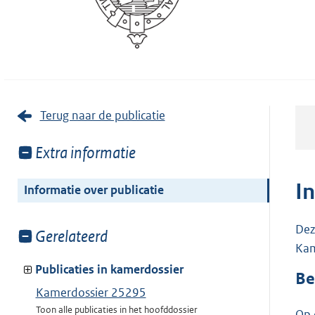
Terug naar de publicatie
Toon
Extra informatie
meer
van:
I
Informatie over publicatie
Dez
Toon
Gerelateerd
Kam
meer
van:
Publicaties in kamerdossier
Be
Kamerdossier 25295
Toon alle publicaties in het hoofddossier
Op 