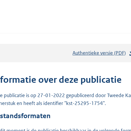
Authentieke versie (PDF)
b
e
s
t
nformatie over deze publicatie
a
n
e publicatie is op 27-01-2022 gepubliceerd door Tweede Kam
d
erstuk en heeft als identifier "kst-25295-1754".
s
standsformaten
g
r
dit moment is de publicatie beschikbaar in de volgende for