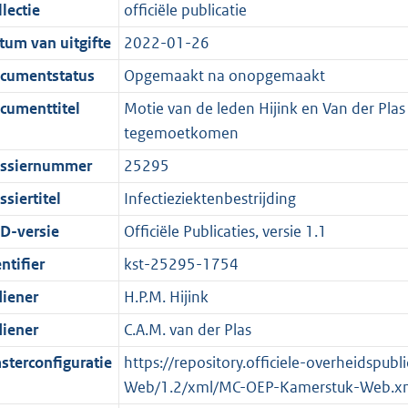
t
a
c
i
:
e
t
t
lectie
officiële publicatie
d
n
i
t
a
c
3
:
e
t
tum van uitgifte
2022-01-26
s
d
e
i
t
a
5
7
:
e
g
s
i
e
i
t
K
K
2
:
cumentstatus
Opgemaakt na onopgemaakt
r
g
n
i
e
i
b
b
K
5
cumenttitel
Motie van de leden Hijink en Van der Plas
o
r
f
n
i
e
b
K
tegemoetkomen
o
o
o
f
n
i
b
ssiernummer
25295
t
o
r
o
f
n
t
t
m
r
o
f
siertitel
Infectieziektenbestrijding
e
t
a
m
r
o
D-versie
Officiële Publicaties, versie 1.1
:
e
a
a
m
r
ntifier
kst-25295-1754
2
:
t
a
a
m
K
2
t
a
a
diener
H.P.M. Hijink
b
K
t
a
diener
C.A.M. van der Plas
b
t
sterconfiguratie
https://repository.officiele-overheidspu
Web/1.2/xml/MC-OEP-Kamerstuk-Web.x