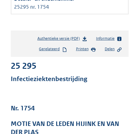
25295 nr. 1754
Authentieke versie (PDF)
b
Informatie
e
Gerelateerd
Printen
Delen
s
t
25 295
a
n
d
Infectieziektenbestrijding
s
g
r
o
Nr. 1754
o
t
t
MOTIE VAN DE LEDEN HIJINK EN VAN
e
DER PLAS
: