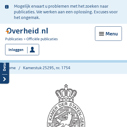
Ter
Mogelijk ervaart u problemen met het zoeken naar
informatie:
publicaties. We werken aan een oplossing. Excuses voor
het ongemak.
Menu
U
Publicaties
Officiële publicaties
bent
Inloggen
nu
hier:
Home
Kamerstuk 25295, nr. 1754