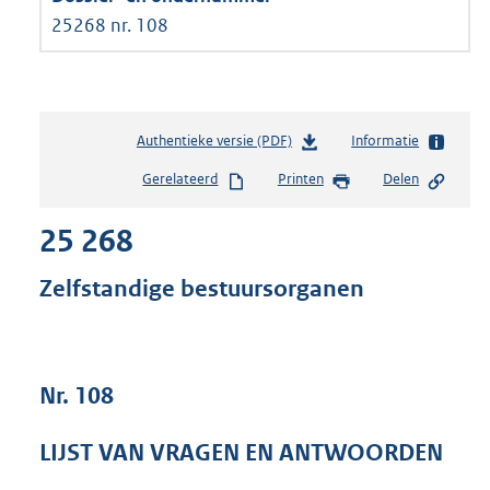
25268 nr. 108
Authentieke versie (PDF)
b
Informatie
e
Gerelateerd
Printen
Delen
s
t
25 268
a
n
d
Zelfstandige bestuursorganen
s
g
r
o
Nr. 108
o
t
t
LIJST VAN VRAGEN EN ANTWOORDEN
e
: