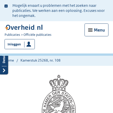
Ter
Mogelijk ervaart u problemen met het zoeken naar
informatie:
publicaties. We werken aan een oplossing. Excuses voor
het ongemak.
Menu
U
Publicaties
Officiële publicaties
bent
Inloggen
nu
hier:
Home
Kamerstuk 25268, nr. 108