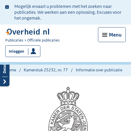
Ter
Mogelijk ervaart u problemen met het zoeken naar
informatie:
publicaties. We werken aan een oplossing. Excuses voor
het ongemak.
Menu
U
Publicaties
Officiële publicaties
bent
Inloggen
nu
hier:
Home
Kamerstuk 25232, nr. 77
Informatie over publicatie