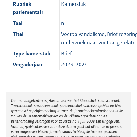
Rubriek
Kamerstuk
parlementair
Taal
nl
Titel
Voetbalvandalisme; Brief regeri
onderzoek naar voetbal gerelat
Type kamerstuk
Brief
Vergaderjaar
2023-2024
Disclaimer
De hier aangeboden pdf-bestanden van het Staatsblad, Staatscourant,
Tractatenblad, provinciaal blad, gemeenteblad, waterschapsblad en blad
gemeenschappelijke regeling vormen de formele bekendmakingen in de
zin van de Bekendmakingswet en de Rijkswet goedkeuring en
bekendmaking verdragen voor zover ze na 1 juli 2009 zijn uitgegeven.
Voor pdf-publicaties van vóór deze datum geldt dat alleen de in papieren
vorm uitgegeven bladen formele status hebben; de hier aangeboden
elektronische versies daarvan worden bij wijze van service aangeboden.