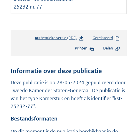
25232 nr. 77
Authentieke versie (PDF)
b
Gerelateerd
e
Printen
Delen
s
t
a
n
Informatie over deze publicatie
d
s
Deze publicatie is op 28-05-2024 gepubliceerd door
g
Tweede Kamer der Staten-Generaal. De publicatie is
r
van het type Kamerstuk en heeft als identifier "kst-
o
25232-77".
o
t
Bestandsformaten
t
e
Op dit moment is de publicatie beschikbaar in de
: