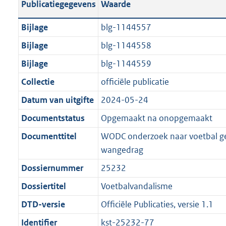
Publicatiegegevens
Waarde
a
t
t
a
c
i
:
e
t
t
n
a
i
t
a
c
3
:
e
t
Bijlage
blg-1144557
d
n
e
i
t
a
8
8
:
e
Bijlage
blg-1144558
s
d
i
e
i
t
K
K
5
:
g
s
Bijlage
blg-1144559
n
i
e
i
b
b
K
9
r
g
f
n
i
e
b
K
Collectie
officiële publicatie
o
r
o
f
n
i
b
Datum van uitgifte
2024-05-24
o
o
r
o
f
n
t
o
Documentstatus
Opgemaakt na onopgemaakt
m
r
o
f
t
t
a
m
r
o
Documenttitel
WODC onderzoek naar voetbal ge
e
t
a
a
m
r
wangedrag
:
e
t
a
a
m
Dossiernummer
25232
2
:
t
a
a
K
2
Dossiertitel
Voetbalvandalisme
t
a
b
K
t
DTD-versie
Officiële Publicaties, versie 1.1
b
Identifier
kst-25232-77